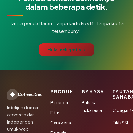
dalam beberapa detik.
Tanpa pendaftaran. Tanpa kartu kredit. Tanpa kuota
tersembunyi.
Mulai cek gratis →
PRODUK
BAHASA
TAUTA
CoffeeclSec
SAHAB
Beranda
Bahasa
Intelijen domain
Indonesia
Cipagant
Fitur
otomatis dan
independen
Cara kerja
EiklaSSL
untuk web
Domain