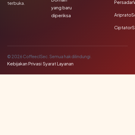
Persadar
terbuka.
yang baru
Ariprato
diperiksa
Ciptator
© 2026 CoffeeclSec. Semua hak dilindungi.
Kebijakan Privasi
·
Syarat Layanan