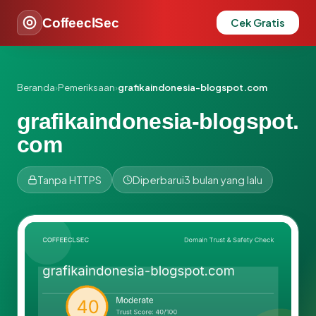
CoffeeclSec
Cek Gratis
Beranda
›
Pemeriksaan
›
grafikaindonesia-blogspot.com
grafikaindonesia-blogspot.
com
Tanpa HTTPS
Diperbarui
3 bulan yang lalu