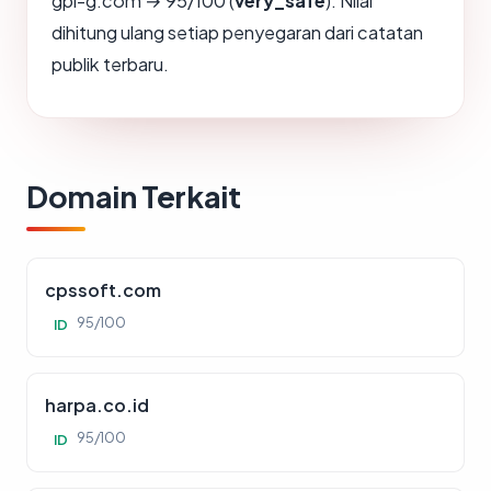
gpi-g.com → 95/100 (
very_safe
). Nilai
dihitung ulang setiap penyegaran dari catatan
publik terbaru.
Domain Terkait
cpssoft.com
95/100
ID
harpa.co.id
95/100
ID