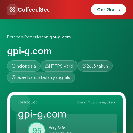
CoffeeclSec
Cek Gratis
Beranda
›
Pemeriksaan
›
gpi-g.com
gpi-g.com
Indonesia
HTTPS Valid
26.3 tahun
Diperbarui
3 bulan yang lalu