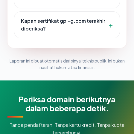
Kapan sertifikat gpi-g.com terakhir
diperiksa?
Laporan ini dibuat otomatis dari sinyal teknis publik. Ini bukan
nasihat hukum atau finansial.
Periksa domain berikutnya
dalam beberapa detik.
Tanpa pendaftaran. Tanpa kartu kredit. Tanpa kuota
tersembunyi.