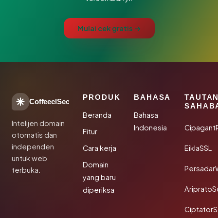
Mulai cek gratis →
PRODUK
BAHASA
TAUTA
CoffeeclSec
SAHAB
Beranda
Bahasa
Intelijen domain
Indonesia
Cipagant
Fitur
otomatis dan
independen
Cara kerja
EiklaSSL
untuk web
Domain
Persadar
terbuka.
yang baru
Ariprato
diperiksa
Ciptator