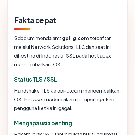
Fakta cepat
Sebelum mendalam:
gpi-g.com
terdaftar
melalui Network Solutions, LLC dan saat ini
dihosting di Indonesia. SSL pada host apex
mengembalikan: OK.
Status TLS / SSL
Handshake TLS ke gpi-g.com mengembalikan:
OK. Browser modern akan memperingatkan
pengguna ketika ini gagal.
Mengapa usia penting
Rekam jejak 26.3 tahun bukan bukti legitimasi,