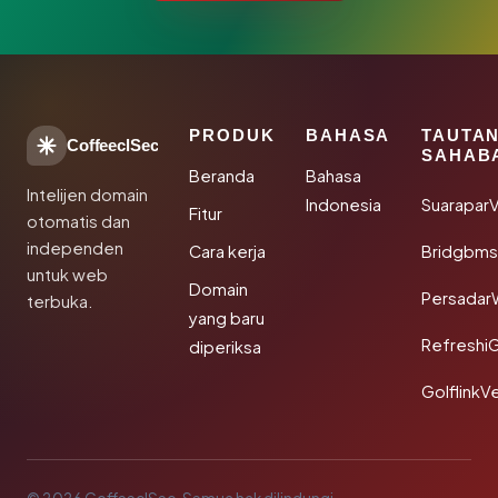
PRODUK
BAHASA
TAUTA
CoffeeclSec
SAHAB
Beranda
Bahasa
Intelijen domain
Indonesia
SuaraparV
Fitur
otomatis dan
independen
Cara kerja
Bridgbms
untuk web
Domain
Persadar
terbuka.
yang baru
Refreshi
diperiksa
GolflinkVe