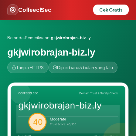
CoffeeclSec
Cek Gratis
Beranda
›
Pemeriksaan
›
gkjwirobrajan-biz.ly
gkjwirobrajan-biz.ly
Tanpa HTTPS
Diperbarui
3 bulan yang lalu