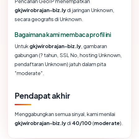
Pencarian GeoIP menempatkan
gkjwirobrajan-biz.ly
di jaringan Unknown,
secara geografis di Unknown.
Bagaimana kami membaca profil ini
Untuk
gkjwirobrajan-biz.ly
, gambaran
gabungan (? tahun, SSL No, hosting Unknown,
pendaftaran Unknown) jatuh dalam pita
"moderate".
Pendapat akhir
Menggabungkan semua sinyal, kami menilai
gkjwirobrajan-biz.ly
di
40/100
(
moderate
).