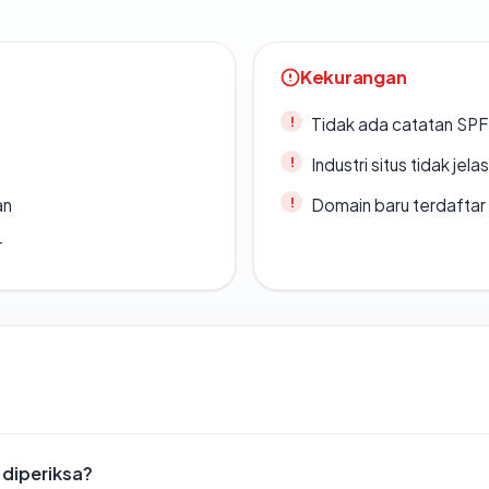
Kekurangan
Tidak ada catatan SP
Industri situs tidak jelas
an
Domain baru terdaftar
r
 diperiksa?