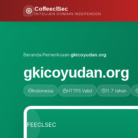
CoffeeclSec
INTELIJEN DOMAIN INDEPENDEN
Beranda
›
Pemeriksaan
›
gkicoyudan.org
gkicoyudan.org
Indonesia
HTTPS Valid
11.7 tahun