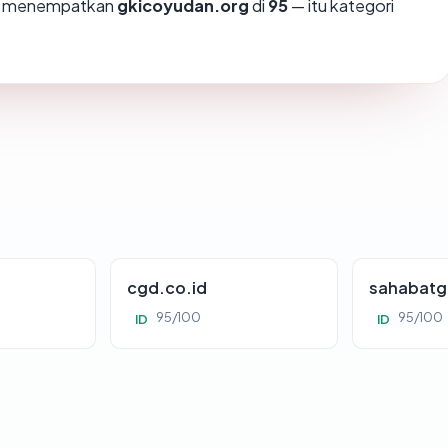
mi menempatkan
gkicoyudan.org
di
95
— itu kategori
cgd.co.id
sahabatg
95/100
95/100
ID
ID