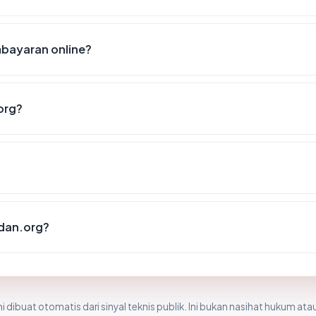
bayaran online?
org?
dan.org?
i dibuat otomatis dari sinyal teknis publik. Ini bukan nasihat hukum atau