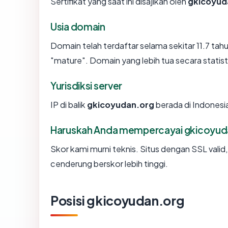
Sertifikat yang saat ini disajikan oleh
gkicoyud
Usia domain
Domain telah terdaftar selama sekitar 11.7 
"mature". Domain yang lebih tua secara statisti
Yurisdiksi server
IP di balik
gkicoyudan.org
berada di Indonesi
Haruskah Anda mempercayai gkicoyud
Skor kami murni teknis. Situs dengan SSL valid
cenderung berskor lebih tinggi.
Posisi gkicoyudan.org