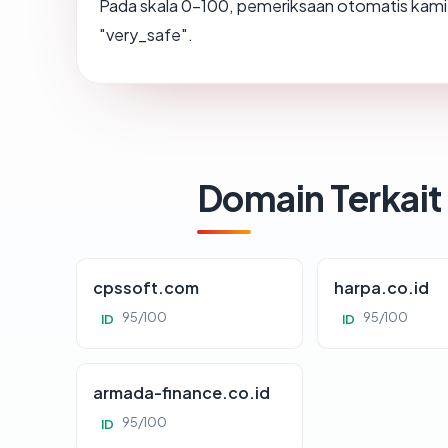
Pada skala 0-100, pemeriksaan otomatis ka
"very_safe".
Domain Terkait
cpssoft.com
harpa.co.id
95/100
95/100
ID
ID
armada-finance.co.id
95/100
ID