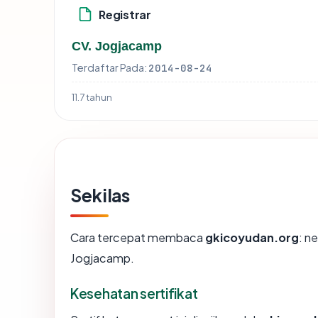
Registrar
CV. Jogjacamp
Terdaftar Pada:
2014-08-24
11.7 tahun
Sekilas
Cara tercepat membaca
gkicoyudan.org
: n
Jogjacamp.
Kesehatan sertifikat