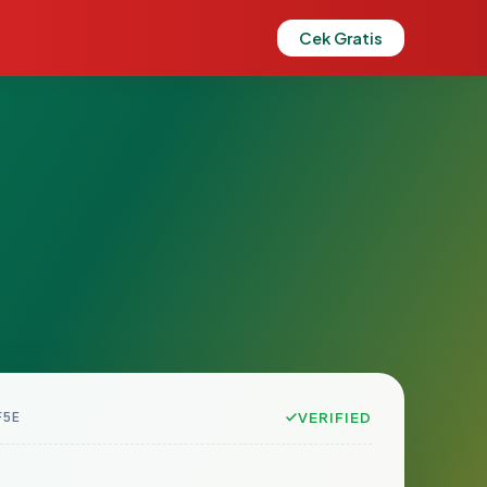
Cek Gratis
F5E
VERIFIED