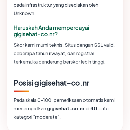
pada infrastruktur yang disediakan oleh
Unknown.
Haruskah Anda mempercayai
gigisehat-co.nr?
Skor kami murni teknis. Situs dengan SSL valid,
beberapa tahun riwayat, dan registrar
terkemuka cenderung berskor lebih tinggi.
Posisi gigisehat-co.nr
Pada skala 0-100, pemeriksaan otomatis kami
menempatkan
gigisehat-co.nr
di
40
— itu
kategori "moderate".