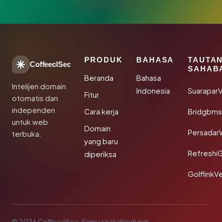
PRODUK
BAHASA
TAUTA
CoffeeclSec
SAHAB
Beranda
Bahasa
Intelijen domain
Indonesia
SuaraparV
Fitur
otomatis dan
independen
Cara kerja
Bridgbms
untuk web
Domain
Persadar
terbuka.
yang baru
Refreshi
diperiksa
GolflinkVe
© 2026 CoffeeclSec. Semua hak dilindungi.