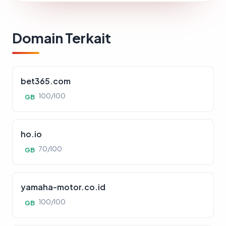
Domain Terkait
bet365.com
100/100
GB
ho.io
70/100
GB
yamaha-motor.co.id
100/100
GB