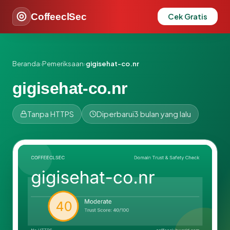
CoffeeclSec
Cek Gratis
Beranda
›
Pemeriksaan
›
gigisehat-co.nr
gigisehat-co.nr
Tanpa HTTPS
Diperbarui
3 bulan yang lalu