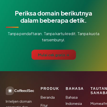
Periksa domain berikutnya
dalam beberapa detik.
Tanpa pendaftaran. Tanpa kartu kredit. Tanpa kuota
tersembunyi.
Mulai cek gratis →
PRODUK
BAHASA
TAUTA
CoffeeclSec
SAHAB
Beranda
Bahasa
Intelijen domain
Indonesia
Momeafm
Fitur