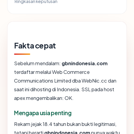
Ringkasan keputusan
Fakta cepat
Sebelum mendalam:
gbnindonesia.com
terdaftar melalui Web Commerce
Communications Limited dba WebNic.cc dan
saat ini dihosting di Indonesia. SSL pada host
apex mengembalikan: OK.
Mengapa usia penting
Rekam jejak 18.4 tahun bukan bukti legitimasi,
tetapi berarti
gbnindonesia.com
punya waktu