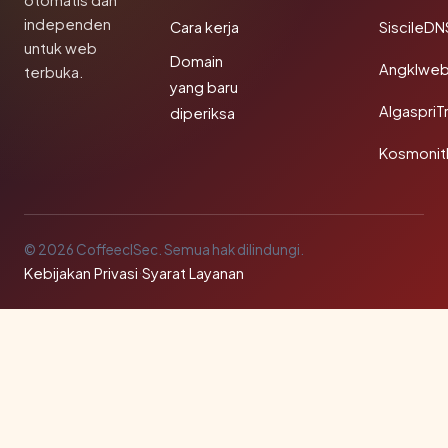
otomatis dan
independen
Cara kerja
SiscileDN
untuk web
Domain
Angklwe
terbuka.
yang baru
AlgaspriT
diperiksa
Kosmonit
© 2026 CoffeeclSec. Semua hak dilindungi.
Kebijakan Privasi
·
Syarat Layanan