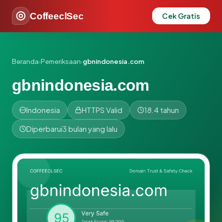
CoffeeclSec
Cek Gratis
Beranda
›
Pemeriksaan
›
gbnindonesia.com
gbnindonesia.com
Indonesia
HTTPS Valid
18.4 tahun
Diperbarui
3 bulan yang lalu