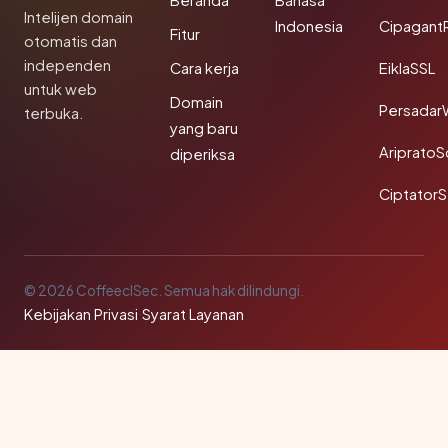
Beranda
Bahasa
Intelijen domain
Indonesia
Cipagant
Fitur
otomatis dan
independen
Cara kerja
EiklaSSL
untuk web
Domain
Persadar
terbuka.
yang baru
Ariprato
diperiksa
Ciptator
© 2026 CoffeeclSec. Semua hak dilindungi.
Kebijakan Privasi
·
Syarat Layanan