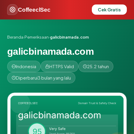
CoffeeclSec
Cek Gratis
Beranda
›
Pemeriksaan
›
galicbinamada.com
galicbinamada.com
Indonesia
HTTPS Valid
25.2 tahun
Diperbarui
3 bulan yang lalu