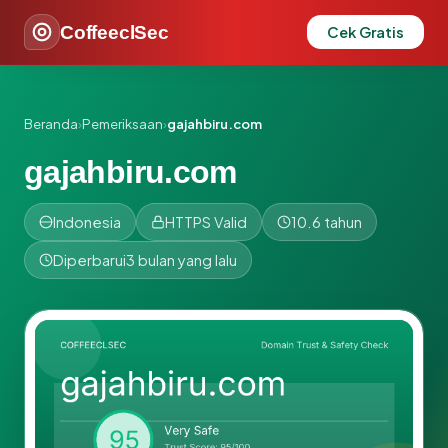
CoffeeclSec
Cek Gratis
Beranda
›
Pemeriksaan
›
gajahbiru.com
gajahbiru.com
Indonesia
HTTPS Valid
10.6 tahun
Diperbarui
3 bulan yang lalu