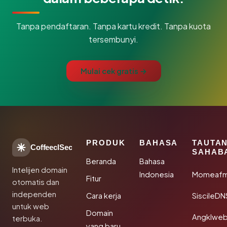
Tanpa pendaftaran. Tanpa kartu kredit. Tanpa kuota
tersembunyi.
Mulai cek gratis →
PRODUK
BAHASA
TAUTA
CoffeeclSec
SAHAB
Beranda
Bahasa
Intelijen domain
Indonesia
Momeafm
Fitur
otomatis dan
independen
Cara kerja
SiscileDN
untuk web
Domain
Angklwe
terbuka.
yang baru