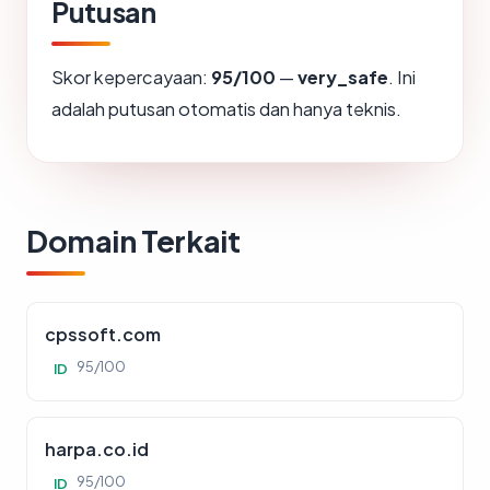
Putusan
Skor kepercayaan:
95/100
—
very_safe
. Ini
adalah putusan otomatis dan hanya teknis.
Domain Terkait
cpssoft.com
95/100
ID
harpa.co.id
95/100
ID