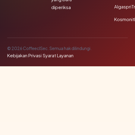
AlgaspriT
diperiksa
Kosmonit
© 2026 CoffeeclSec. Semua hak dilindungi.
Kebijakan Privasi
·
Syarat Layanan