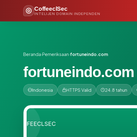
CoffeeclSec
INTELIJEN DOMAIN INDEPENDEN
Beranda
›
Pemeriksaan
›
fortuneindo.com
fortuneindo.com
Indonesia
HTTPS Valid
24.8 tahun