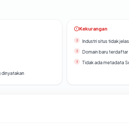
Kekurangan
Industri situs tidak jelas
Domain baru terdaftar
Tidak ada metadata S
g dinyatakan