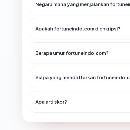
Negara mana yang menjalankan fortune
Apakah fortuneindo.com dienkripsi?
Berapa umur fortuneindo.com?
Siapa yang mendaftarkan fortuneindo.
Apa arti skor?