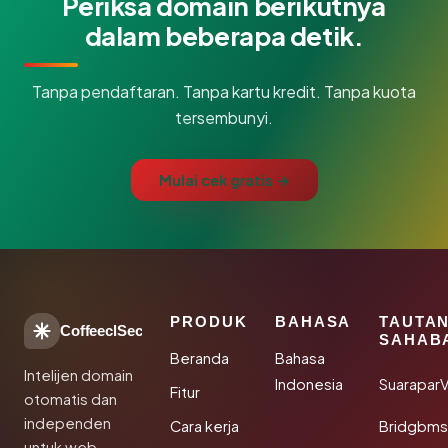
Periksa domain berikutnya
dalam beberapa detik.
Tanpa pendaftaran. Tanpa kartu kredit. Tanpa kuota
tersembunyi.
Mulai cek gratis →
PRODUK
BAHASA
TAUTA
CoffeeclSec
SAHAB
Beranda
Bahasa
Intelijen domain
Indonesia
SuaraparV
Fitur
otomatis dan
independen
Cara kerja
Bridgbms
untuk web