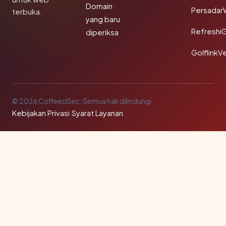
Domain
Persadar
terbuka.
yang baru
Refreshi
diperiksa
GolflinkVe
© 2026 CoffeeclSec. Semua hak dilindungi.
Kebijakan Privasi
·
Syarat Layanan