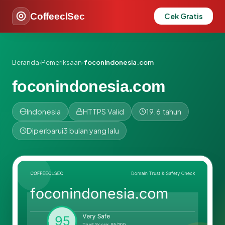
CoffeeclSec
Cek Gratis
Beranda
›
Pemeriksaan
›
foconindonesia.com
foconindonesia.com
Indonesia
HTTPS Valid
19.6 tahun
Diperbarui
3 bulan yang lalu