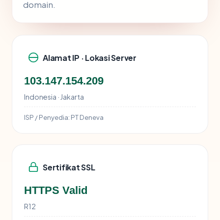
domain.
Alamat IP · Lokasi Server
103.147.154.209
Indonesia · Jakarta
ISP / Penyedia:
PT Deneva
Sertifikat SSL
HTTPS Valid
R12