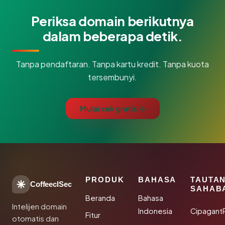
Periksa domain berikutnya
dalam beberapa detik.
Tanpa pendaftaran. Tanpa kartu kredit. Tanpa kuota
tersembunyi.
Mulai cek gratis →
PRODUK
BAHASA
TAUTA
CoffeeclSec
SAHAB
Beranda
Bahasa
Intelijen domain
Indonesia
Cipagant
Fitur
otomatis dan