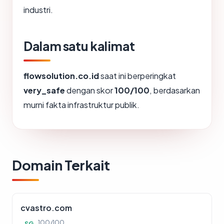
industri.
Dalam satu kalimat
flowsolution.co.id
saat ini berperingkat
very_safe
dengan skor
100/100
, berdasarkan
murni fakta infrastruktur publik.
Domain Terkait
cvastro.com
100/100
SG