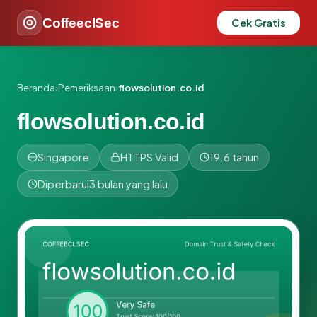
CoffeeclSec
Cek Gratis
Beranda
›
Pemeriksaan
›
flowsolution.co.id
flowsolution.co.id
Singapore
HTTPS Valid
19.6 tahun
Diperbarui
3 bulan yang lalu