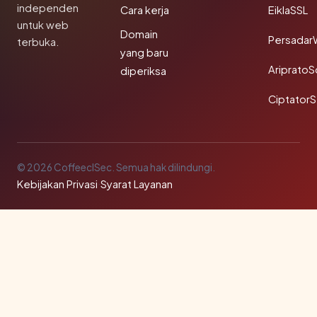
independen
Cara kerja
EiklaSSL
untuk web
Domain
Persadar
terbuka.
yang baru
Ariprato
diperiksa
Ciptator
© 2026 CoffeeclSec. Semua hak dilindungi.
Kebijakan Privasi
·
Syarat Layanan