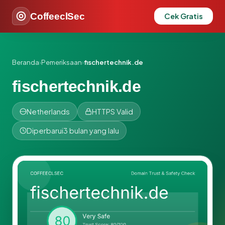
CoffeeclSec
Cek Gratis
Beranda
›
Pemeriksaan
›
fischertechnik.de
fischertechnik.de
Netherlands
HTTPS Valid
Diperbarui
3 bulan yang lalu