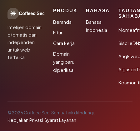
PRODUK
BAHASA
TAUTA
CoffeeclSec
SAHAB
Beranda
Bahasa
Intelijen domain
Indonesia
Momeafm
Fitur
otomatis dan
independen
Cara kerja
SiscileDN
untuk web
Domain
Angklwe
terbuka.
yang baru
AlgaspriT
diperiksa
Kosmonit
© 2026 CoffeeclSec. Semua hak dilindungi.
Kebijakan Privasi
·
Syarat Layanan