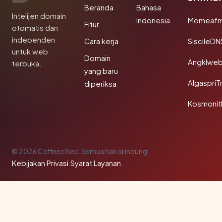
Beranda
Bahasa
Intelijen domain
Indonesia
Momeafm
Fitur
otomatis dan
independen
Cara kerja
SiscileDN
untuk web
Domain
Angklwe
terbuka.
yang baru
AlgaspriT
diperiksa
Kosmonit
© 2026 CoffeeclSec. Semua hak dilindungi.
Kebijakan Privasi
·
Syarat Layanan