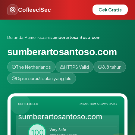
CoffeeclSec
Cek Gratis
Beranda
›
Pemeriksaan
›
sumberartosantoso.com
sumberartosantoso.com
The Netherlands
HTTPS Valid
8.8 tahun
Diperbarui
3 bulan yang lalu