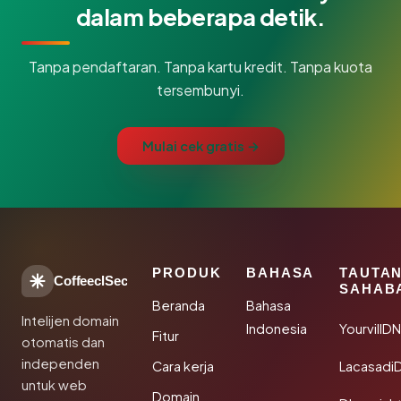
dalam beberapa detik.
Tanpa pendaftaran. Tanpa kartu kredit. Tanpa kuota
tersembunyi.
Mulai cek gratis →
PRODUK
BAHASA
TAUTA
CoffeeclSec
SAHAB
Beranda
Bahasa
Intelijen domain
Indonesia
YourvillD
Fitur
otomatis dan
independen
Cara kerja
Lacasadi
untuk web
Domain