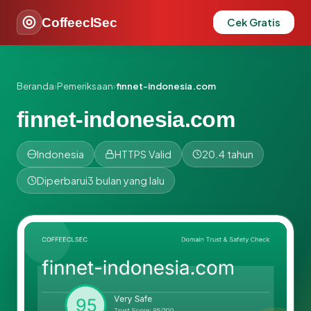
CoffeeclSec
Cek Gratis
Beranda
›
Pemeriksaan
›
finnet-indonesia.com
finnet-indonesia.com
Indonesia
HTTPS Valid
20.4 tahun
Diperbarui
3 bulan yang lalu