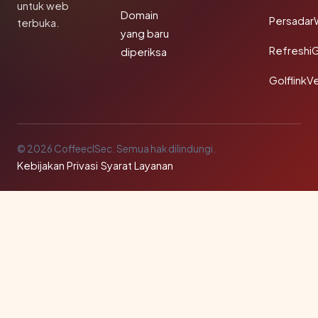
untuk web
Domain
Persadar
terbuka.
yang baru
Refreshi
diperiksa
GolflinkVe
© 2026 CoffeeclSec. Semua hak dilindungi.
Kebijakan Privasi
·
Syarat Layanan