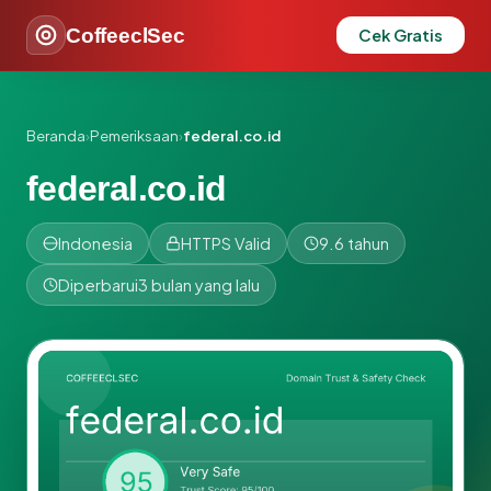
CoffeeclSec
Cek Gratis
Beranda
›
Pemeriksaan
›
federal.co.id
federal.co.id
Indonesia
HTTPS Valid
9.6 tahun
Diperbarui
3 bulan yang lalu