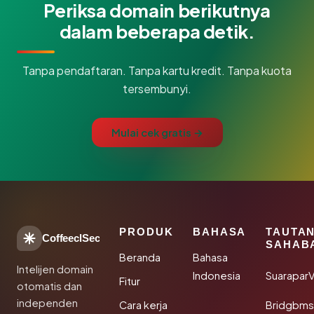
Periksa domain berikutnya
dalam beberapa detik.
Tanpa pendaftaran. Tanpa kartu kredit. Tanpa kuota
tersembunyi.
Mulai cek gratis →
PRODUK
BAHASA
TAUTA
CoffeeclSec
SAHAB
Beranda
Bahasa
Intelijen domain
Indonesia
SuaraparV
Fitur
otomatis dan
independen
Cara kerja
Bridgbms