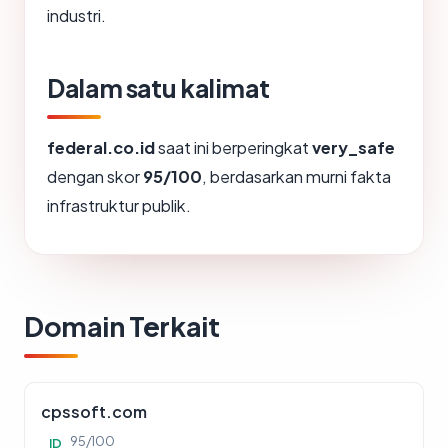
industri.
Dalam satu kalimat
federal.co.id
saat ini berperingkat
very_safe
dengan skor
95/100
, berdasarkan murni fakta
infrastruktur publik.
Domain Terkait
cpssoft.com
95/100
ID