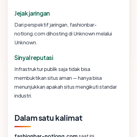
Jejak jaringan
Dari perspektif jaringan, fashionbar-
notlong.com dihosting di Unknown melalui
Unknown.
Sinyal reputasi
Infrastruktur publik saja tidak bisa
membuktikan situs aman — hanya bisa
menunjukkan apakah situs mengikuti standar
industri.
Dalam satu kalimat
fashionbar-notlong.com
saat ini