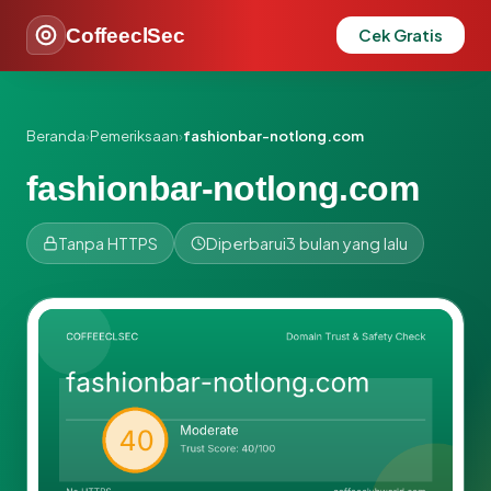
CoffeeclSec
Cek Gratis
Beranda
›
Pemeriksaan
›
fashionbar-notlong.com
fashionbar-notlong.com
Tanpa HTTPS
Diperbarui
3 bulan yang lalu