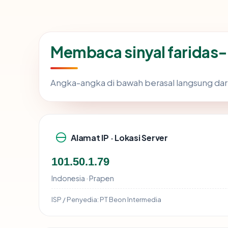
Membaca sinyal faridas
Angka-angka di bawah berasal langsung dar
Alamat IP · Lokasi Server
101.50.1.79
Indonesia · Prapen
ISP / Penyedia:
PT Beon Intermedia