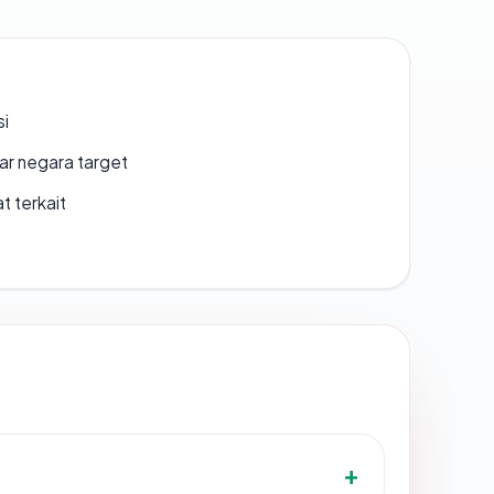
si
uar negara target
t terkait