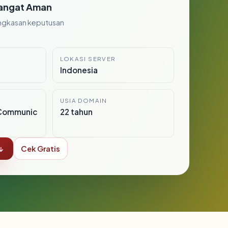
angat Aman
ngkasan keputusan
LOKASI SERVER
Indonesia
USIA DOMAIN
Communic
22 tahun
↓
Cek Gratis