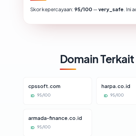
Skor kepercayaan:
95/100
—
very_safe
. Ini
Domain Terkait
cpssoft.com
harpa.co.id
95/100
95/100
ID
ID
armada-finance.co.id
95/100
ID