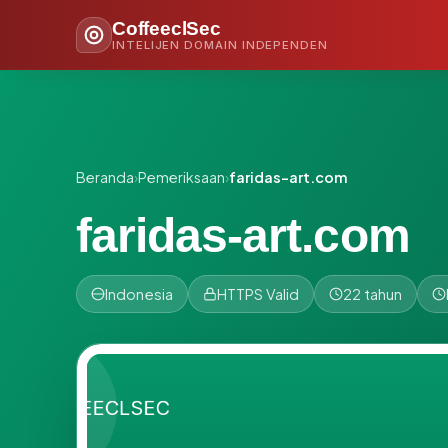
CoffeeclSec
INTELIJEN DOMAIN INDEPENDEN
Beranda
›
Pemeriksaan
›
faridas-art.com
faridas-art.com
Indonesia
HTTPS Valid
22 tahun