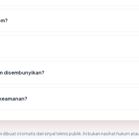
om?
om disembunyikan?
t keamanan?
i dibuat otomatis dari sinyal teknis publik. Ini bukan nasihat hukum atau