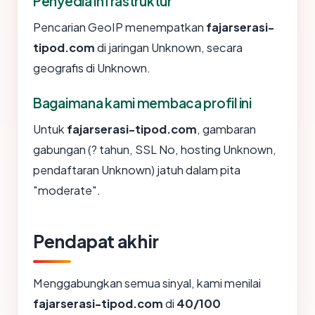
Penyedia infrastruktur
Pencarian GeoIP menempatkan
fajarserasi-
tipod.com
di jaringan Unknown, secara
geografis di Unknown.
Bagaimana kami membaca profil ini
Untuk
fajarserasi-tipod.com
, gambaran
gabungan (? tahun, SSL No, hosting Unknown,
pendaftaran Unknown) jatuh dalam pita
"moderate".
Pendapat akhir
Menggabungkan semua sinyal, kami menilai
fajarserasi-tipod.com
di
40/100