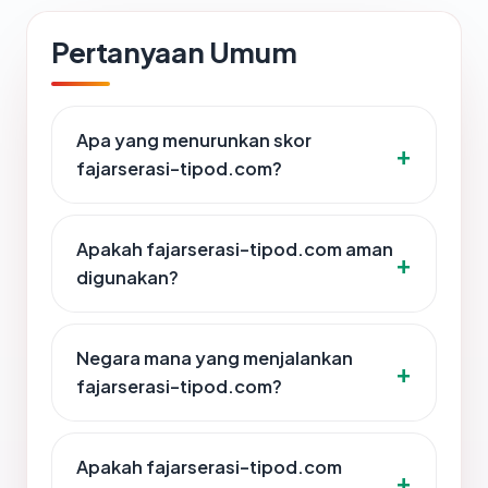
Pertanyaan Umum
Apa yang menurunkan skor
fajarserasi-tipod.com?
Apakah fajarserasi-tipod.com aman
digunakan?
Negara mana yang menjalankan
fajarserasi-tipod.com?
Apakah fajarserasi-tipod.com