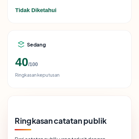
Tidak Diketahui
Sedang
40
/100
Ringkasan keputusan
Ringkasan catatan publik