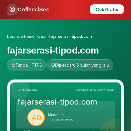
CoffeeclSec
Cek Gratis
Beranda
›
Pemeriksaan
›
fajarserasi-tipod.com
fajarserasi-tipod.com
Tanpa HTTPS
Diperbarui
3 bulan yang lalu