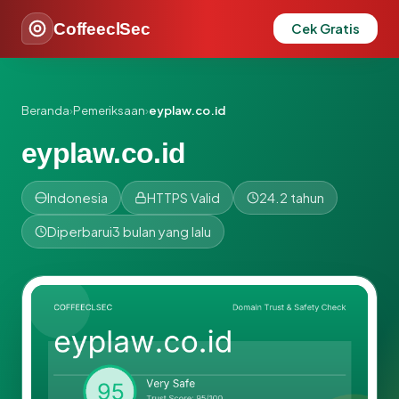
CoffeeclSec
Cek Gratis
Beranda
›
Pemeriksaan
›
eyplaw.co.id
eyplaw.co.id
Indonesia
HTTPS Valid
24.2 tahun
Diperbarui
3 bulan yang lalu