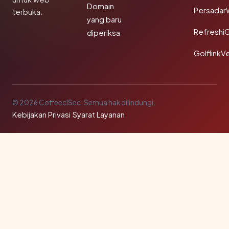
Domain
Persadar
terbuka.
yang baru
Refreshi
diperiksa
GolflinkVe
© 2026 CoffeeclSec. Semua hak dilindungi.
Kebijakan Privasi
·
Syarat Layanan