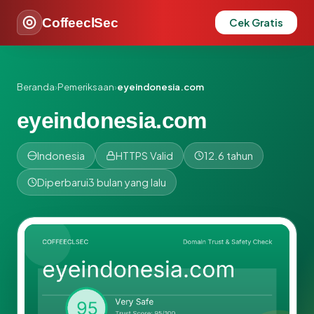
CoffeeclSec
Cek Gratis
Beranda
›
Pemeriksaan
›
eyeindonesia.com
eyeindonesia.com
Indonesia
HTTPS Valid
12.6 tahun
Diperbarui
3 bulan yang lalu