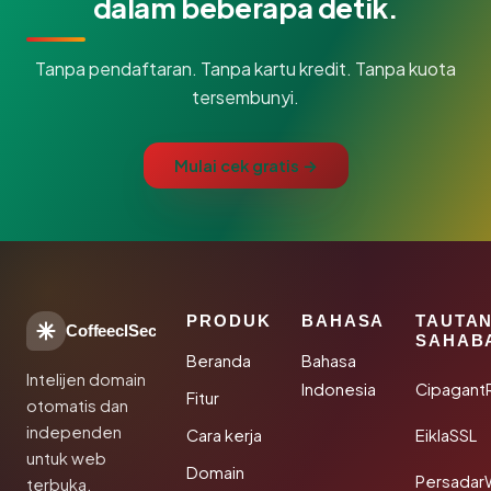
dalam beberapa detik.
Tanpa pendaftaran. Tanpa kartu kredit. Tanpa kuota
tersembunyi.
Mulai cek gratis →
PRODUK
BAHASA
TAUTA
CoffeeclSec
SAHAB
Beranda
Bahasa
Intelijen domain
Indonesia
Cipagant
Fitur
otomatis dan
independen
Cara kerja
EiklaSSL
untuk web
Domain
Persadar
terbuka.