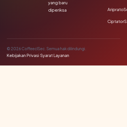
yang baru
Ariprato
diperiksa
Ciptator
© 2026 CoffeeclSec. Semua hak dilindungi.
Kebijakan Privasi
·
Syarat Layanan