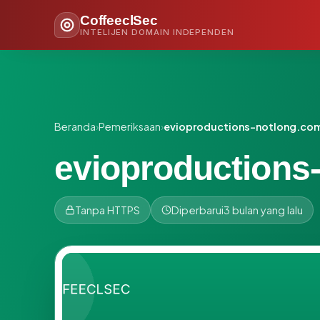
CoffeeclSec
INTELIJEN DOMAIN INDEPENDEN
Beranda
›
Pemeriksaan
›
evioproductions-notlong.co
evioproductions
Tanpa HTTPS
Diperbarui
3 bulan yang lalu