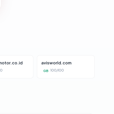
otor.co.id
avisworld.com
00
100/100
GB