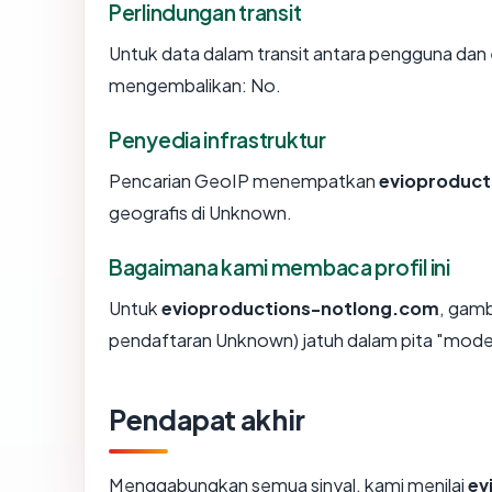
Perlindungan transit
Untuk data dalam transit antara pengguna da
mengembalikan: No.
Penyedia infrastruktur
Pencarian GeoIP menempatkan
evioproduc
geografis di Unknown.
Bagaimana kami membaca profil ini
Untuk
evioproductions-notlong.com
, gam
pendaftaran Unknown) jatuh dalam pita "mode
Pendapat akhir
Menggabungkan semua sinyal, kami menilai
ev