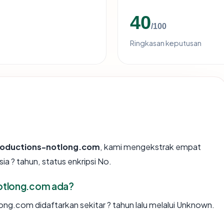
40
/100
Ringkasan keputusan
roductions-notlong.com
, kami mengekstrak empat
a ? tahun, status enkripsi No.
otlong.com ada?
g.com didaftarkan sekitar ? tahun lalu melalui Unknown.