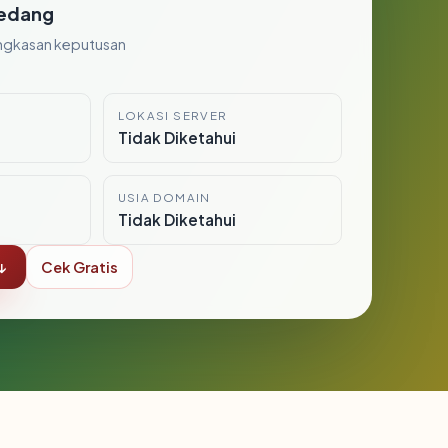
edang
ngkasan keputusan
LOKASI SERVER
i
Tidak Diketahui
USIA DOMAIN
Tidak Diketahui
↓
Cek Gratis