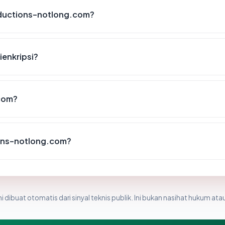
ductions-notlong.com?
enkripsi?
com?
ons-notlong.com?
i dibuat otomatis dari sinyal teknis publik. Ini bukan nasihat hukum atau