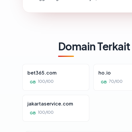
Domain Terkait
bet365.com
ho.io
100/100
70/100
GB
GB
jakartaservice.com
100/100
GB