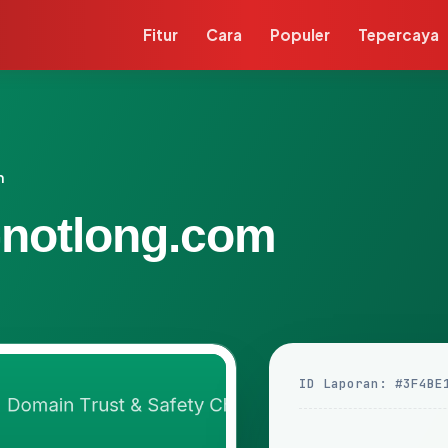
Fitur
Cara
Populer
Tepercaya
m
-notlong.com
ID Laporan: #3F4BE