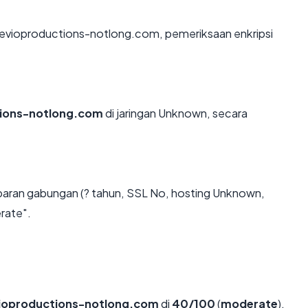
n evioproductions-notlong.com, pemeriksaan enkripsi
tions-notlong.com
di jaringan Unknown, secara
baran gabungan (? tahun, SSL No, hosting Unknown,
rate".
ioproductions-notlong.com
di
40/100
(
moderate
).