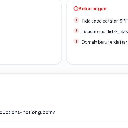
Kekurangan
Tidak ada catatan SP
Industri situs tidak jelas
Domain baru terdaftar
oductions-notlong.com?