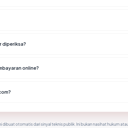
r diperiksa?
mbayaran online?
.com?
i dibuat otomatis dari sinyal teknis publik. Ini bukan nasihat hukum atau