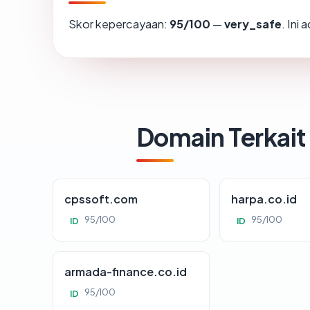
Skor kepercayaan:
95/100
—
very_safe
. Ini
Domain Terkait
cpssoft.com
harpa.co.id
95/100
95/100
ID
ID
armada-finance.co.id
95/100
ID