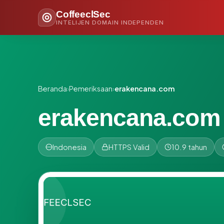
CoffeeclSec
INTELIJEN DOMAIN INDEPENDEN
Beranda
›
Pemeriksaan
›
erakencana.com
erakencana.com
Indonesia
HTTPS Valid
10.9 tahun