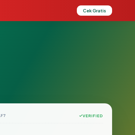
Cek Gratis
1F7
VERIFIED