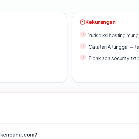
Kekurangan
Yurisdiksi hosting mun
Catatan A tunggal — ta
Tidak ada security.txt 
rakencana.com?