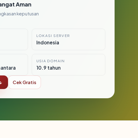
angat Aman
ngkasan keputusan
LOKASI SERVER
Indonesia
USIA DOMAIN
santara
10.9 tahun
↓
Cek Gratis