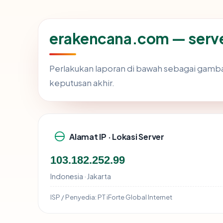
erakencana.com — server
Perlakukan laporan di bawah sebagai gamba
keputusan akhir.
Alamat IP · Lokasi Server
103.182.252.99
Indonesia · Jakarta
ISP / Penyedia:
PT iForte Global Internet