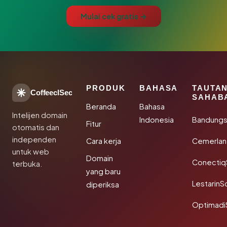
Mulai cek gratis →
PRODUK
BAHASA
TAUTA
CoffeeclSec
SAHAB
Beranda
Bahasa
Intelijen domain
Indonesia
Bandung
Fitur
otomatis dan
independen
Cara kerja
Cemerlan
untuk web
Domain
Conectiq
terbuka.
yang baru
LestarinS
diperiksa
Optimadi