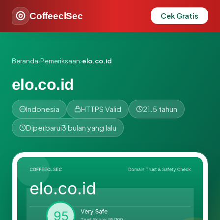
CoffeeclSec
Cek Gratis
Beranda
›
Pemeriksaan
›
elo.co.id
elo.co.id
Indonesia
HTTPS Valid
21.5 tahun
Diperbarui
3 bulan yang lalu