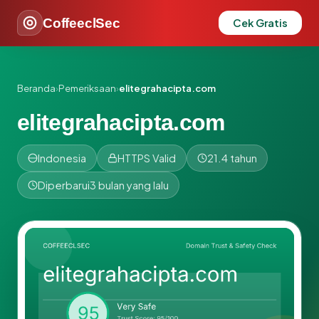
CoffeeclSec
Cek Gratis
Beranda
›
Pemeriksaan
›
elitegrahacipta.com
elitegrahacipta.com
Indonesia
HTTPS Valid
21.4 tahun
Diperbarui
3 bulan yang lalu