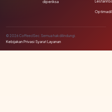
LestarinS
diperiksa
Optimadi
© 2026 CoffeeclSec. Semua hak dilindungi.
Kebijakan Privasi
·
Syarat Layanan