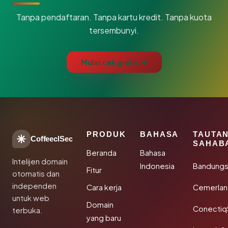
Tanpa pendaftaran. Tanpa kartu kredit. Tanpa kuota
tersembunyi.
Mulai cek gratis →
PRODUK
BAHASA
TAUTA
CoffeeclSec
SAHAB
Beranda
Bahasa
Intelijen domain
Indonesia
Bandung
Fitur
otomatis dan
independen
Cara kerja
Cemerlan
untuk web
Domain
Conectiq
terbuka.
yang baru