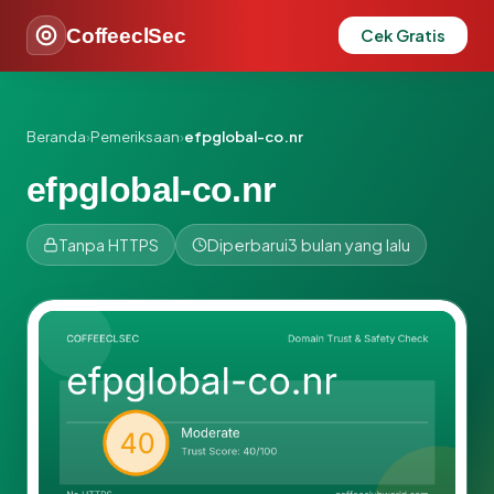
CoffeeclSec
Cek Gratis
Beranda
›
Pemeriksaan
›
efpglobal-co.nr
efpglobal-co.nr
Tanpa HTTPS
Diperbarui
3 bulan yang lalu