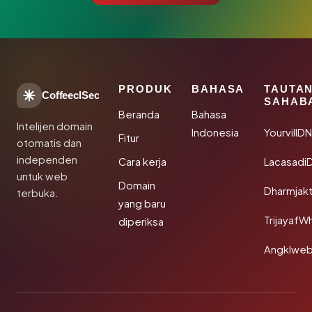
PRODUK
BAHASA
TAUTA
CoffeeclSec
SAHAB
Beranda
Bahasa
Intelijen domain
Indonesia
YourvillD
Fitur
otomatis dan
independen
Cara kerja
Lacasadi
untuk web
Domain
Dharmjak
terbuka.
yang baru
TrijayafW
diperiksa
Angklwe