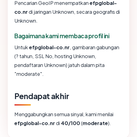
Pencarian GeoIP menempatkan
efpglobal-
co.nr
di jaringan Unknown, secara geografis di
Unknown.
Bagaimana kami membaca profil ini
Untuk
efpglobal-co.nr
, gambaran gabungan
(? tahun, SSL No, hosting Unknown,
pendaftaran Unknown) jatuh dalam pita
"moderate".
Pendapat akhir
Menggabungkan semua sinyal, kami menilai
efpglobal-co.nr
di
40/100
(
moderate
).