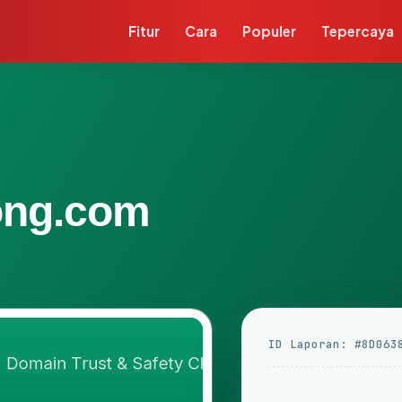
Fitur
Cara
Populer
Tepercaya
long.com
ID Laporan: #8D063