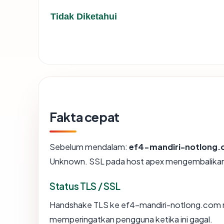
Tidak Diketahui
Fakta cepat
Sebelum mendalam:
ef4-mandiri-notlong
Unknown. SSL pada host apex mengembalikan
Status TLS / SSL
Handshake TLS ke ef4-mandiri-notlong.com 
memperingatkan pengguna ketika ini gagal.