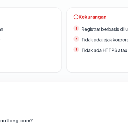
Kekurangan
an
Registrar berbasis di l
r
Tidak ada jejak korpora
Tidak ada HTTPS atau s
-notlong.com?