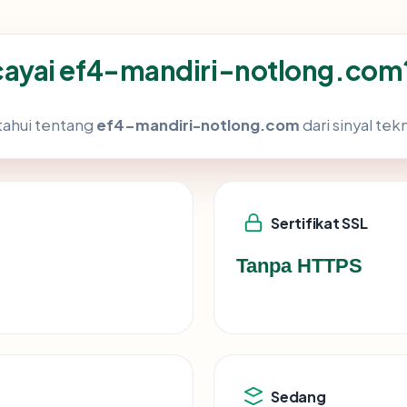
ayai ef4-mandiri-notlong.com
tahui tentang
ef4-mandiri-notlong.com
dari sinyal tek
Sertifikat SSL
Tanpa HTTPS
Sedang