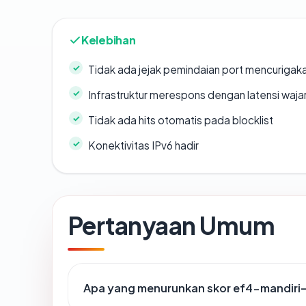
Kelebihan
Tidak ada jejak pemindaian port mencurigak
Infrastruktur merespons dengan latensi waja
Tidak ada hits otomatis pada blocklist
Konektivitas IPv6 hadir
Pertanyaan Umum
Apa yang menurunkan skor ef4-mandiri