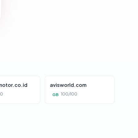
otor.co.id
avisworld.com
00
100/100
GB