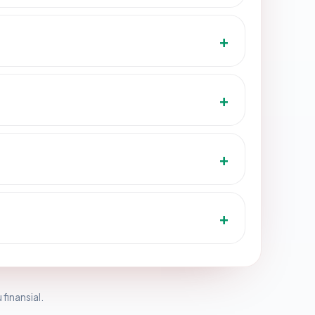
 finansial.