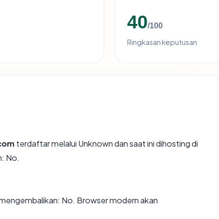
40
/100
Ringkasan keputusan
.com
terdaftar melalui Unknown dan saat ini dihosting di
: No.
mengembalikan: No. Browser modern akan