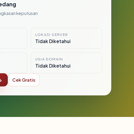
edang
ngkasan keputusan
LOKASI SERVER
i
Tidak Diketahui
USIA DOMAIN
Tidak Diketahui
↓
Cek Gratis