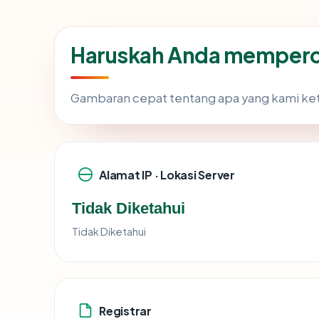
Haruskah Anda memperc
Gambaran cepat tentang apa yang kami ke
Alamat IP · Lokasi Server
Tidak Diketahui
Tidak Diketahui
Registrar