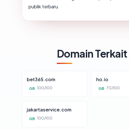
publik terbaru.
Domain Terkait
bet365.com
ho.io
100/100
70/100
GB
GB
jakartaservice.com
100/100
GB