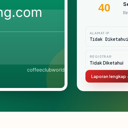
S
40
Ri
ALAMAT IP
Tidak Diketahu
REGISTRAR
Tidak Diketahui
Laporan lengkap 