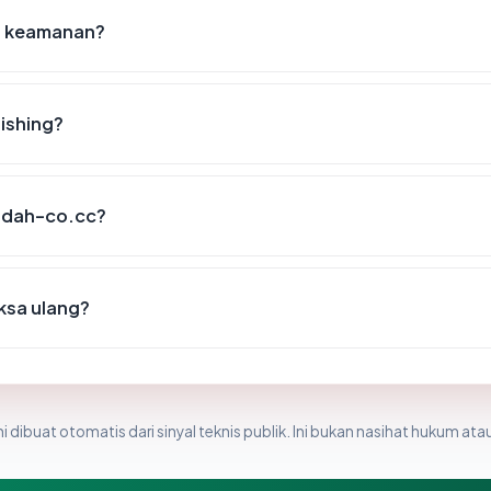
st keamanan?
ishing?
indah-co.cc?
ksa ulang?
i dibuat otomatis dari sinyal teknis publik. Ini bukan nasihat hukum atau