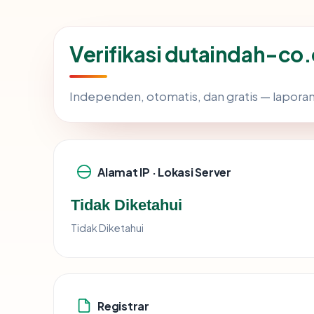
Verifikasi dutaindah-co.
Independen, otomatis, dan gratis — laporan
Alamat IP · Lokasi Server
Tidak Diketahui
Tidak Diketahui
Registrar