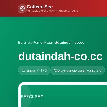
CoffeeclSec
INTELIJEN DOMAIN INDEPENDEN
Beranda
›
Pemeriksaan
›
dutaindah-co.cc
dutaindah-co.cc
Tanpa HTTPS
Diperbarui
3 bulan yang lalu