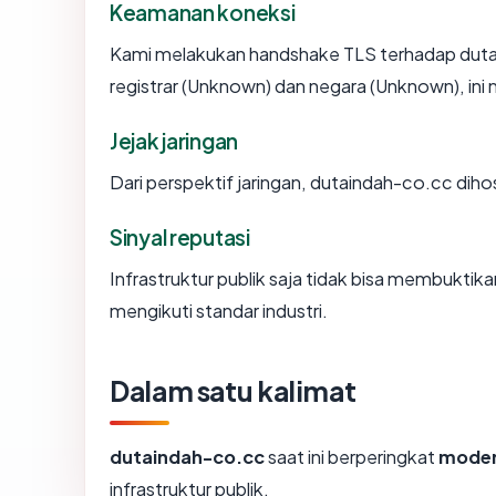
Keamanan koneksi
Kami melakukan handshake TLS terhadap dut
registrar (Unknown) dan negara (Unknown), in
Jejak jaringan
Dari perspektif jaringan, dutaindah-co.cc dih
Sinyal reputasi
Infrastruktur publik saja tidak bisa membukti
mengikuti standar industri.
Dalam satu kalimat
dutaindah-co.cc
saat ini berperingkat
moder
infrastruktur publik.