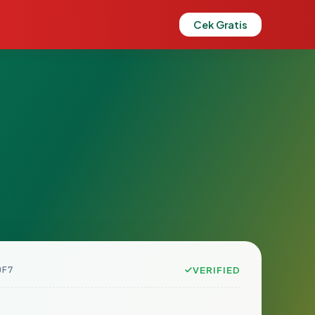
Cek Gratis
DF7
VERIFIED