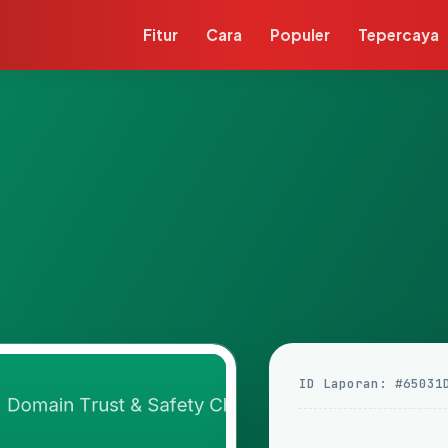
Fitur
Cara
Populer
Tepercaya
ID Laporan: #65031