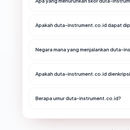
Apa yang menurunkan skor duta-instrum
Apakah duta-instrument.co.id dapat dip
Negara mana yang menjalankan duta-ins
Apakah duta-instrument.co.id dienkrips
Berapa umur duta-instrument.co.id?