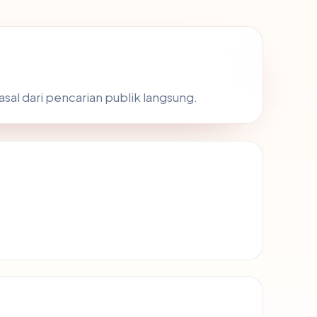
asal dari pencarian publik langsung.