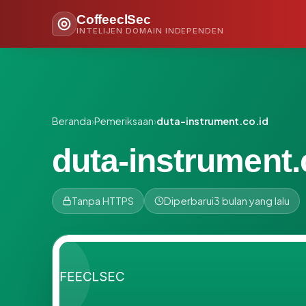
CoffeeclSec
INTELIJEN DOMAIN INDEPENDEN
Beranda
›
Pemeriksaan
›
duta-instrument.co.id
duta-instrument.
Tanpa HTTPS
Diperbarui
3 bulan yang lalu