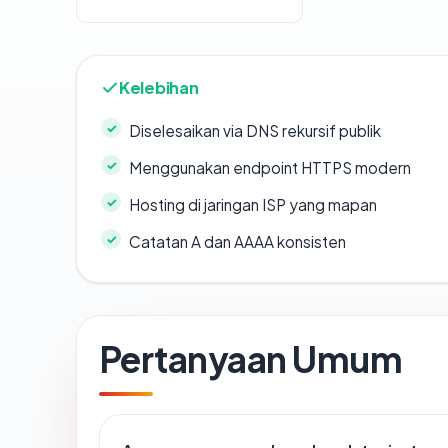
Kelebihan
Diselesaikan via DNS rekursif publik
Menggunakan endpoint HTTPS modern
Hosting di jaringan ISP yang mapan
Catatan A dan AAAA konsisten
Pertanyaan Umum