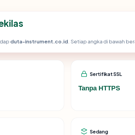
ekilas
hadap
duta-instrument.co.id
. Setiap angka di bawah ber
Sertifikat SSL
Tanpa HTTPS
Sedang