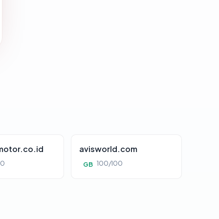
otor.co.id
avisworld.com
00
100/100
GB