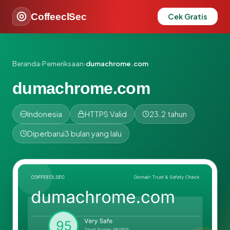
CoffeeclSec
Cek Gratis
Beranda
›
Pemeriksaan
›
dumachrome.com
dumachrome.com
Indonesia
HTTPS Valid
23.2 tahun
Diperbarui
3 bulan yang lalu