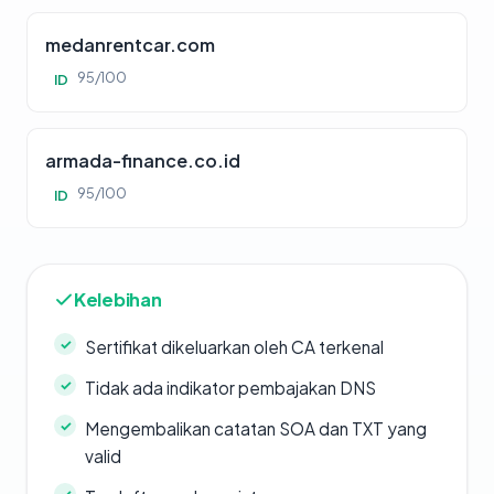
medanrentcar.com
95/100
ID
armada-finance.co.id
95/100
ID
Kelebihan
Sertifikat dikeluarkan oleh CA terkenal
Tidak ada indikator pembajakan DNS
Mengembalikan catatan SOA dan TXT yang
valid