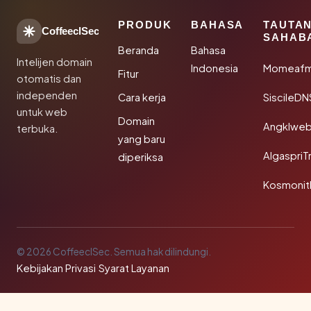
PRODUK
BAHASA
TAUTA
CoffeeclSec
SAHAB
Beranda
Bahasa
Intelijen domain
Indonesia
Momeafm
Fitur
otomatis dan
independen
Cara kerja
SiscileDN
untuk web
Domain
Angklwe
terbuka.
yang baru
AlgaspriT
diperiksa
Kosmonit
© 2026 CoffeeclSec. Semua hak dilindungi.
Kebijakan Privasi
·
Syarat Layanan