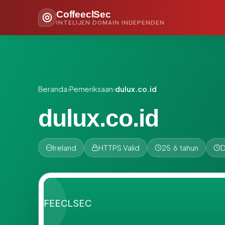
CoffeeclSec
INTELIJEN DOMAIN INDEPENDEN
Beranda
›
Pemeriksaan
›
dulux.co.id
dulux.co.id
Ireland
HTTPS Valid
25.6 tahun
D