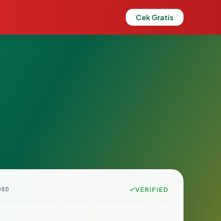
Cek Gratis
D8D
VERIFIED