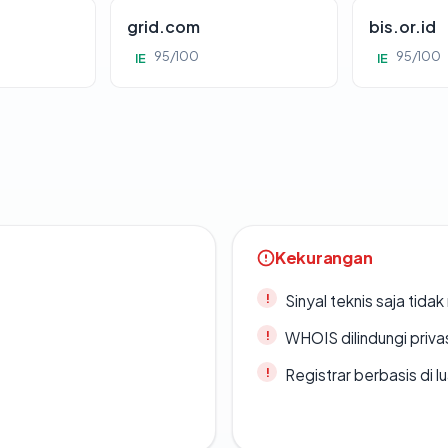
grid.com
bis.or.id
95/100
95/100
IE
IE
Kekurangan
Sinyal teknis saja tid
WHOIS dilindungi priva
Registrar berbasis di l