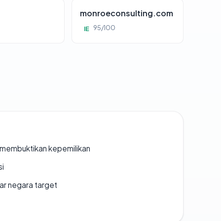
monroeconsulting.com
95/100
IE
ak membuktikan kepemilikan
si
uar negara target