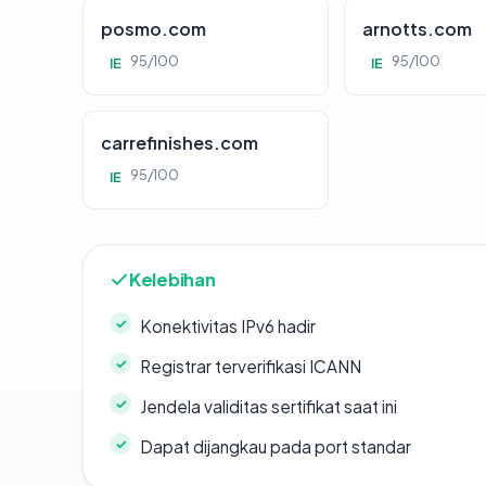
posmo.com
arnotts.com
95/100
95/100
IE
IE
carrefinishes.com
95/100
IE
Kelebihan
Konektivitas IPv6 hadir
Registrar terverifikasi ICANN
Jendela validitas sertifikat saat ini
Dapat dijangkau pada port standar