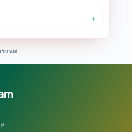
 finansial.
lam
yi.