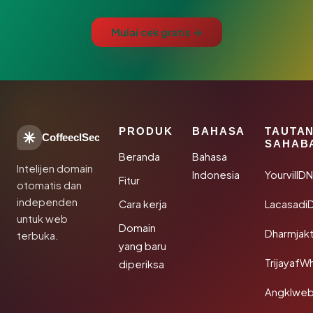
Mulai cek gratis →
PRODUK
BAHASA
TAUTA
CoffeeclSec
SAHAB
Beranda
Bahasa
Intelijen domain
Indonesia
YourvillD
Fitur
otomatis dan
independen
Cara kerja
Lacasadi
untuk web
Domain
Dharmjak
terbuka.
yang baru
TrijayafW
diperiksa
Angklwe