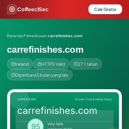
CoffeeclSec
Cek Gratis
Beranda
›
Pemeriksaan
›
carrefinishes.com
carrefinishes.com
Ireland
HTTPS Valid
27.1 tahun
Diperbarui
3 bulan yang lalu