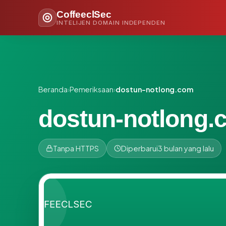
CoffeeclSec
INTELIJEN DOMAIN INDEPENDEN
Beranda
›
Pemeriksaan
›
dostun-notlong.com
dostun-notlong.
Tanpa HTTPS
Diperbarui
3 bulan yang lalu