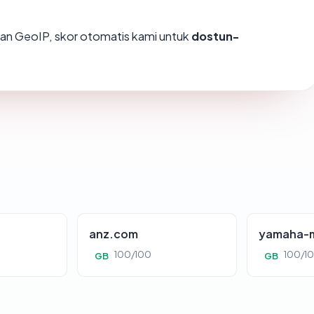
an GeoIP, skor otomatis kami untuk
dostun-
anz.com
yamaha-m
100/100
100/1
GB
GB