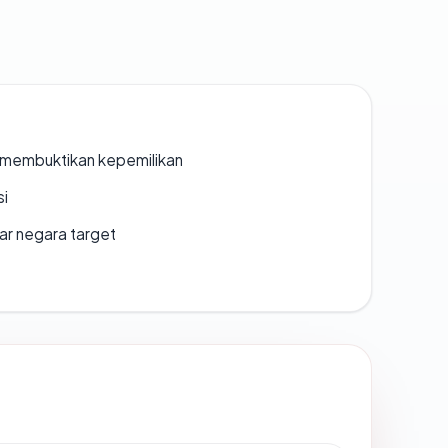
ak membuktikan kepemilikan
si
uar negara target