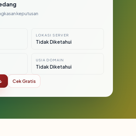
edang
ngkasan keputusan
LOKASI SERVER
i
Tidak Diketahui
USIA DOMAIN
Tidak Diketahui
↓
Cek Gratis