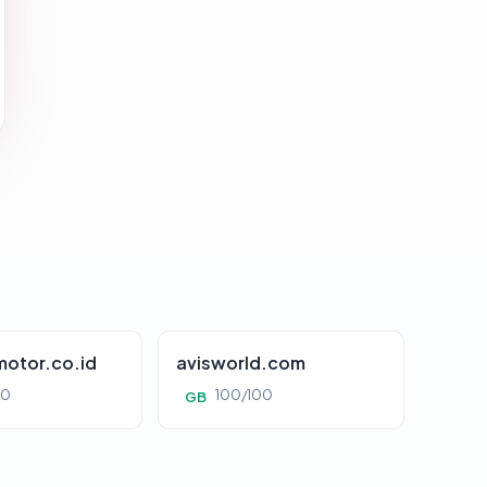
otor.co.id
avisworld.com
00
100/100
GB