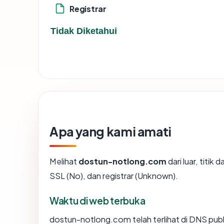
Registrar
Tidak Diketahui
Apa yang kami amati
Melihat
dostun-notlong.com
dari luar, titi
SSL (No), dan registrar (Unknown).
Waktu di web terbuka
dostun-notlong.com telah terlihat di DNS publi