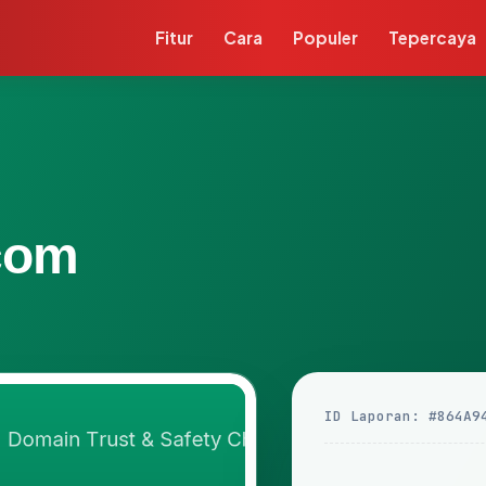
Fitur
Cara
Populer
Tepercaya
com
ID Laporan: #864A9