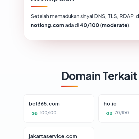
Setelah memadukan sinyal DNS, TLS, RDAP, d
notlong.com
ada di
40/100
(
moderate
).
Domain Terkait
bet365.com
ho.io
100/100
70/100
GB
GB
jakartaservice.com