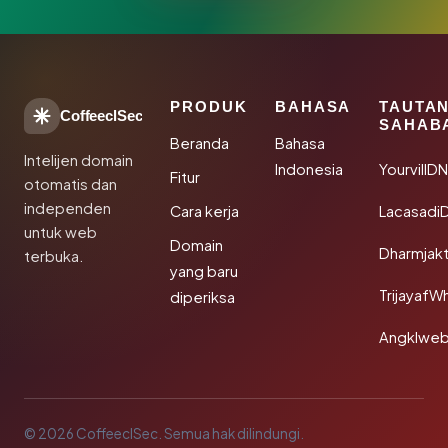
PRODUK
BAHASA
TAUTA
CoffeeclSec
SAHAB
Beranda
Bahasa
Intelijen domain
Indonesia
YourvillD
Fitur
otomatis dan
independen
Cara kerja
Lacasadi
untuk web
Domain
Dharmjak
terbuka.
yang baru
TrijayafW
diperiksa
Angklwe
© 2026 CoffeeclSec. Semua hak dilindungi.