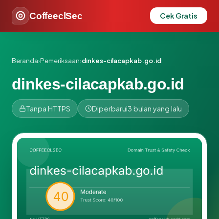
CoffeeclSec
Cek Gratis
Beranda
›
Pemeriksaan
›
dinkes-cilacapkab.go.id
dinkes-cilacapkab.go.id
Tanpa HTTPS
Diperbarui
3 bulan yang lalu