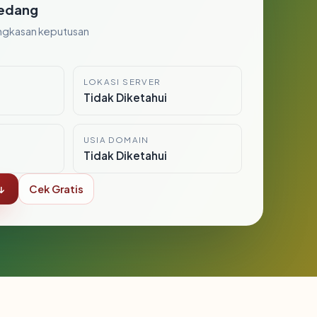
edang
ngkasan keputusan
LOKASI SERVER
i
Tidak Diketahui
USIA DOMAIN
Tidak Diketahui
↓
Cek Gratis