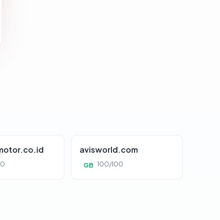
otor.co.id
avisworld.com
00
100/100
GB