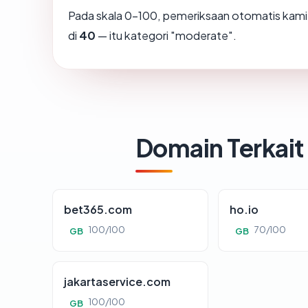
Pada skala 0-100, pemeriksaan otomatis ka
di
40
— itu kategori "moderate".
Domain Terkait
bet365.com
ho.io
100/100
70/100
GB
GB
jakartaservice.com
100/100
GB