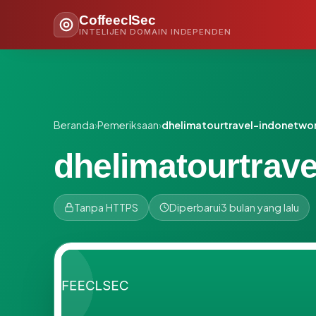
CoffeeclSec
INTELIJEN DOMAIN INDEPENDEN
Beranda
›
Pemeriksaan
›
dhelimatourtravel-indonetwor
dhelimatourtrave
Tanpa HTTPS
Diperbarui
3 bulan yang lalu