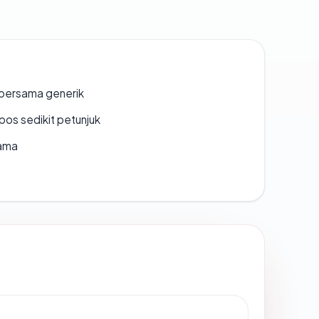
bersama generik
os sedikit petunjuk
lama