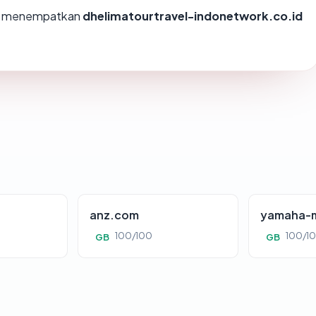
mi menempatkan
dhelimatourtravel-indonetwork.co.id
anz.com
yamaha-m
100/100
100/1
GB
GB