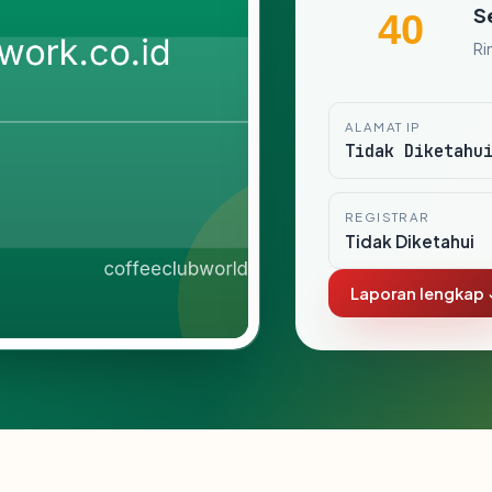
S
40
Ri
ALAMAT IP
Tidak Diketahu
REGISTRAR
Tidak Diketahui
Laporan lengkap 