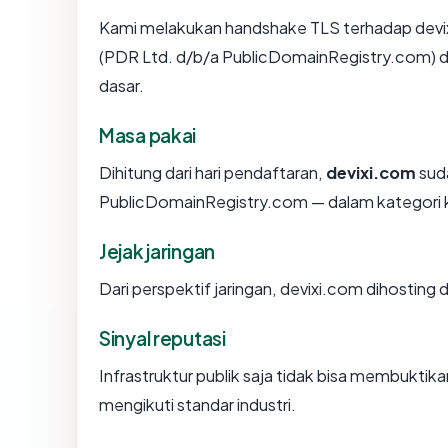
Kami melakukan handshake TLS terhadap devi
(PDR Ltd. d/b/a PublicDomainRegistry.com) d
dasar.
Masa pakai
Dihitung dari hari pendaftaran,
devixi.com
suda
PublicDomainRegistry.com — dalam kategori
Jejak jaringan
Dari perspektif jaringan, devixi.com dihosting 
Sinyal reputasi
Infrastruktur publik saja tidak bisa membukti
mengikuti standar industri.