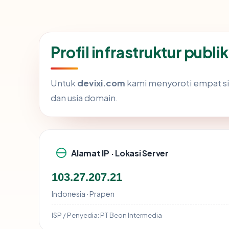
Profil infrastruktur publ
Untuk
devixi.com
kami menyoroti empat sinya
dan usia domain.
Alamat IP · Lokasi Server
103.27.207.21
Indonesia · Prapen
ISP / Penyedia:
PT Beon Intermedia