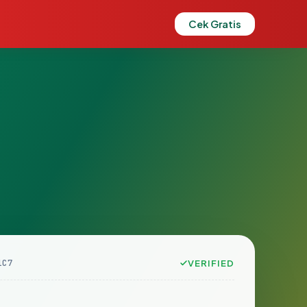
Cek Gratis
1C7
VERIFIED