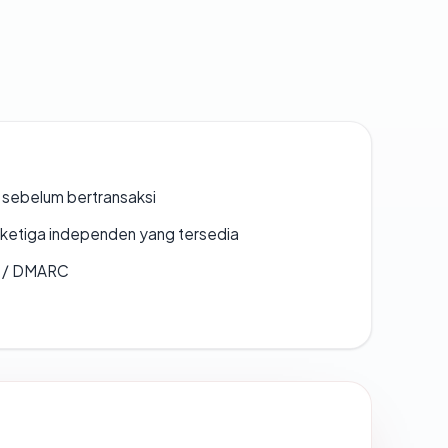
en sebelum bertransaksi
k ketiga independen yang tersedia
F / DMARC