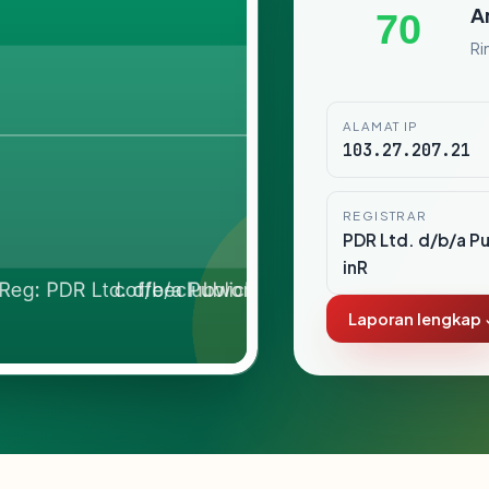
A
70
Ri
ALAMAT IP
103.27.207.21
REGISTRAR
PDR Ltd. d/b/a P
inR
Laporan lengkap 