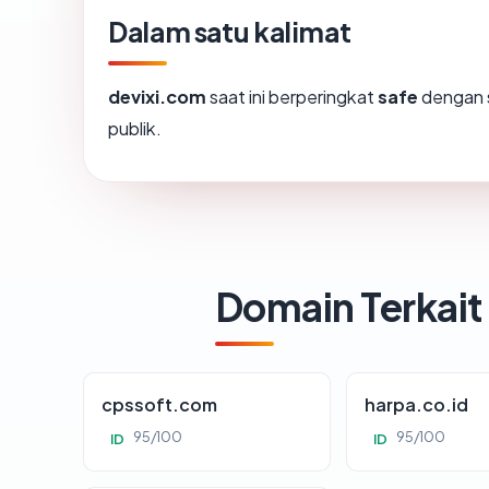
Dalam satu kalimat
devixi.com
saat ini berperingkat
safe
dengan 
publik.
Domain Terkait
cpssoft.com
harpa.co.id
95/100
95/100
ID
ID