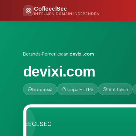
CoffeeclSec
INTELIJEN DOMAIN INDEPENDEN
Beranda
›
Pemeriksaan
›
devixi.com
devixi.com
Indonesia
Tanpa HTTPS
16.6 tahun