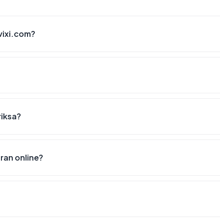
vixi.com?
riksa?
an online?