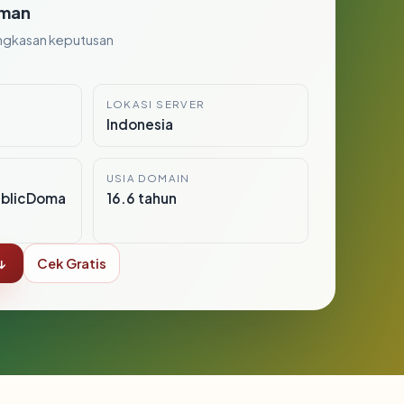
man
ngkasan keputusan
LOKASI SERVER
Indonesia
USIA DOMAIN
ublicDoma
16.6 tahun
↓
Cek Gratis