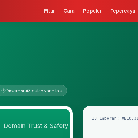
Fitur
Cara
Populer
Tepercaya
Diperbarui
3 bulan yang lalu
ID Laporan: #E1CC3