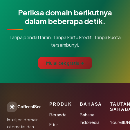
Periksa domain berikutnya
dalam beberapa detik.
Tanpa pendaftaran. Tanpa kartu kredit. Tanpa kuota
tersembunyi.
Mulai cek gratis →
PRODUK
BAHASA
TAUTA
CoffeeclSec
SAHAB
Beranda
Bahasa
Intelijen domain
Indonesia
YourvillD
Fitur
otomatis dan