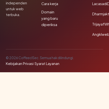
independen
Cara kerja
Lacasadi
untuk web
Domain
Dharmjak
terbuka.
yang baru
TrijayafW
diperiksa
Angklwe
© 2026 CoffeeclSec. Semua hak dilindungi.
Kebijakan Privasi
·
Syarat Layanan