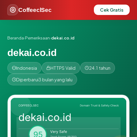
CoffeeclSec
Cek Gratis
Beranda
›
Pemeriksaan
›
dekai.co.id
dekai.co.id
Indonesia
HTTPS Valid
24.1 tahun
Diperbarui
3 bulan yang lalu