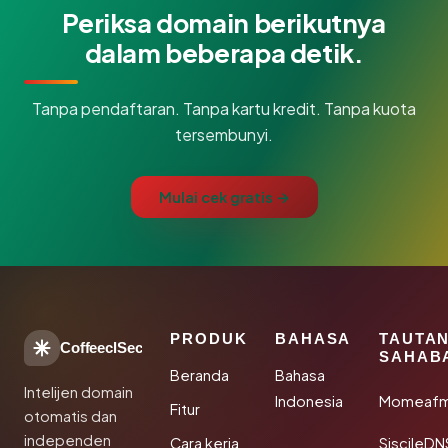
Periksa domain berikutnya
dalam beberapa detik.
Tanpa pendaftaran. Tanpa kartu kredit. Tanpa kuota
tersembunyi.
Mulai cek gratis →
PRODUK
BAHASA
TAUTA
CoffeeclSec
SAHAB
Beranda
Bahasa
Intelijen domain
Indonesia
Momeafm
Fitur
otomatis dan
independen
Cara kerja
SiscileDN