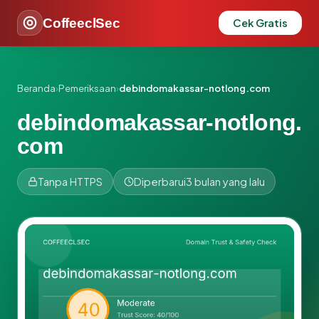
CoffeeclSec
Cek Gratis
Beranda
›
Pemeriksaan
›
debindomakassar-notlong.com
debindomakassar-notlong.
com
Tanpa HTTPS
Diperbarui
3 bulan yang lalu