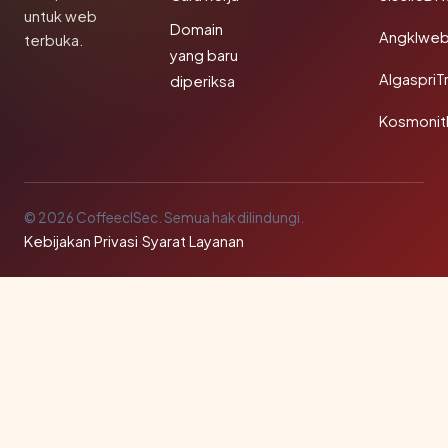
untuk web
Domain
Angklwe
terbuka.
yang baru
AlgaspriT
diperiksa
Kosmonit
© 2026 CoffeeclSec. Semua hak dilindungi.
Kebijakan Privasi
·
Syarat Layanan