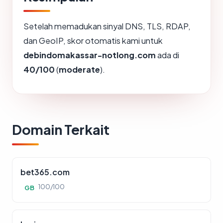
Setelah memadukan sinyal DNS, TLS, RDAP,
dan GeoIP, skor otomatis kami untuk
debindomakassar-notlong.com
ada di
40/100
(
moderate
).
Domain Terkait
bet365.com
100/100
GB