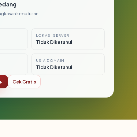
edang
ngkasan keputusan
LOKASI SERVER
i
Tidak Diketahui
USIA DOMAIN
Tidak Diketahui
↓
Cek Gratis