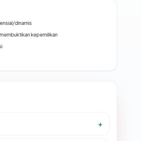
densial/dinamis
ak membuktikan kepemilikan
si