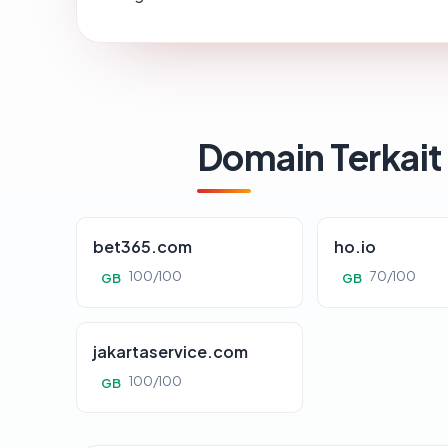
Domain Terkait
bet365.com
ho.io
100/100
70/100
GB
GB
jakartaservice.com
100/100
GB