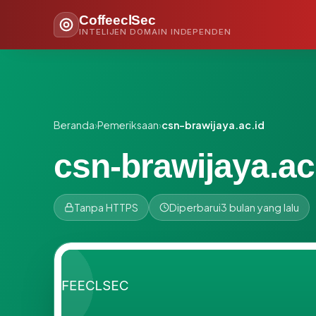
CoffeeclSec
INTELIJEN DOMAIN INDEPENDEN
Beranda
›
Pemeriksaan
›
csn-brawijaya.ac.id
csn-brawijaya.ac
Tanpa HTTPS
Diperbarui
3 bulan yang lalu