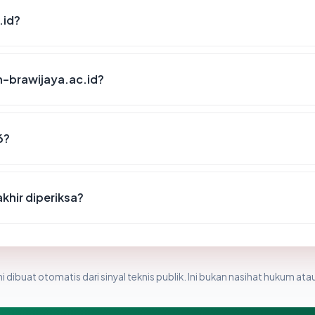
.id?
n-brawijaya.ac.id?
6?
khir diperiksa?
i dibuat otomatis dari sinyal teknis publik. Ini bukan nasihat hukum atau