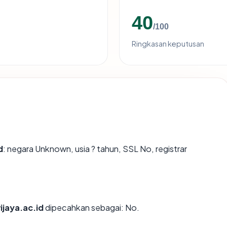
40
/100
Ringkasan keputusan
d
: negara Unknown, usia ? tahun, SSL No, registrar
jaya.ac.id
dipecahkan sebagai: No.