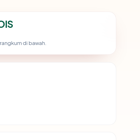
OIS
irangkum di bawah.