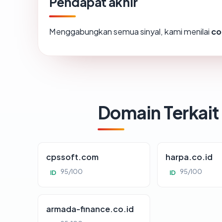
Pendapat akhir
Menggabungkan semua sinyal, kami menilai
co
Domain Terkait
cpssoft.com
harpa.co.id
95/100
95/100
ID
ID
armada-finance.co.id