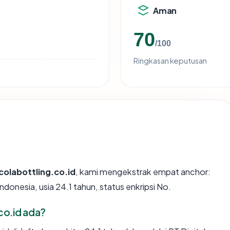
Aman
70
/100
Ringkasan keputusan
olabottling.co.id
, kami mengekstrak empat anchor:
Indonesia, usia 24.1 tahun, status enkripsi No.
co.id ada?