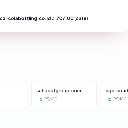
ca-colabottling.co.id
di
70/100
(
safe
).
sahabatgroup.com
cgd.co.i
95/100
95/100
ID
ID