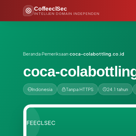
CoffeeclSec
INTELIJEN DOMAIN INDEPENDEN
Beranda
›
Pemeriksaan
›
coca-colabottling.co.id
coca-colabottling
Indonesia
Tanpa HTTPS
24.1 tahun