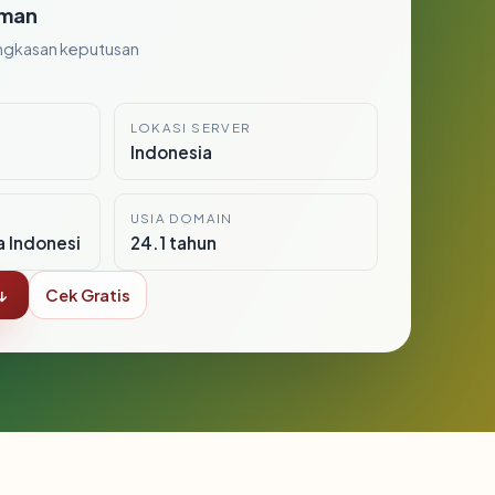
man
ngkasan keputusan
LOKASI SERVER
Indonesia
USIA DOMAIN
a Indonesi
24.1 tahun
↓
Cek Gratis