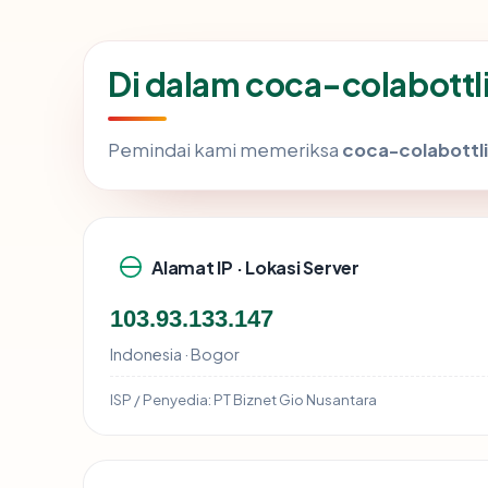
Di dalam coca-colabottl
Pemindai kami memeriksa
coca-colabottli
Alamat IP · Lokasi Server
103.93.133.147
Indonesia · Bogor
ISP / Penyedia:
PT Biznet Gio Nusantara