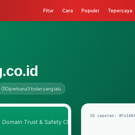
Fitur
Cara
Populer
Tepercaya
.co.id
Diperbarui
3 bulan yang lalu
ID Laporan: #F41A8