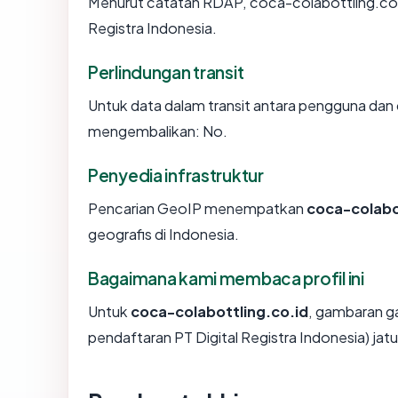
Menurut catatan RDAP, coca-colabottling.co.id 
Registra Indonesia.
Perlindungan transit
Untuk data dalam transit antara pengguna dan 
mengembalikan: No.
Penyedia infrastruktur
Pencarian GeoIP menempatkan
coca-colabo
geografis di Indonesia.
Bagaimana kami membaca profil ini
Untuk
coca-colabottling.co.id
, gambaran g
pendaftaran PT Digital Registra Indonesia) jatu