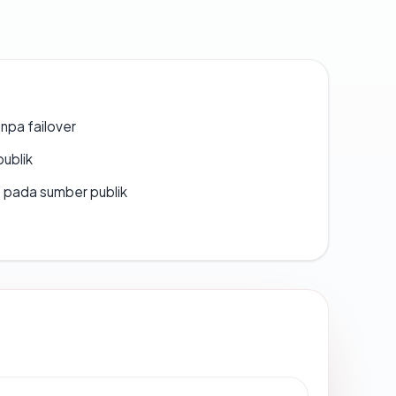
npa failover
publik
s pada sumber publik