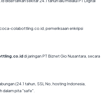
didaftarkan sekitar 24.1 tahun lalu melalui PT Digital
coca-colabottling.co.id, pemeriksaan enkripsi
ttling.co.id
di jaringan PT Biznet Gio Nusantara, secara
abungan (24.1 tahun, SSL No, hosting Indonesia,
h dalam pita "safe".