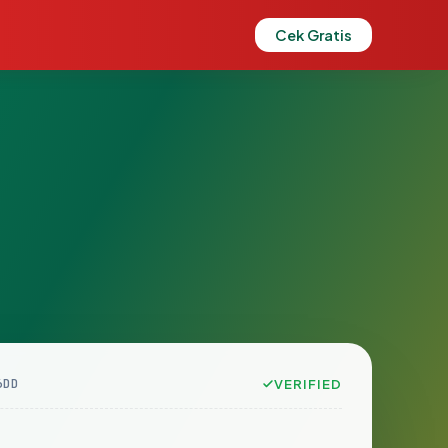
Cek Gratis
6DD
VERIFIED