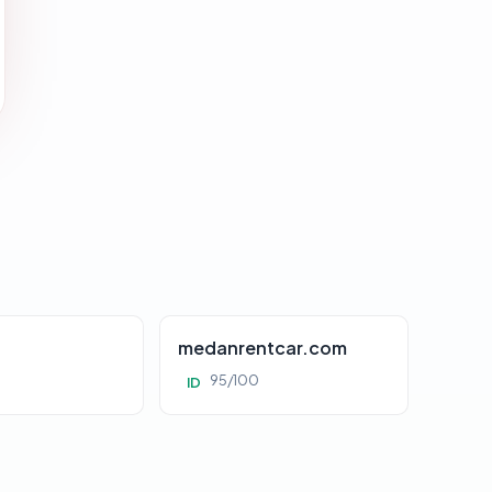
d
medanrentcar.com
95/100
ID