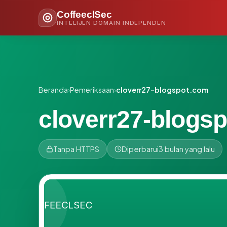
CoffeeclSec
INTELIJEN DOMAIN INDEPENDEN
Beranda
›
Pemeriksaan
›
cloverr27-blogspot.com
cloverr27-blogs
Tanpa HTTPS
Diperbarui
3 bulan yang lalu