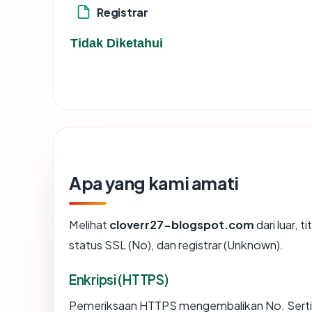
Registrar
Tidak Diketahui
Apa yang kami amati
Melihat
cloverr27-blogspot.com
dari luar, 
status SSL (No), dan registrar (Unknown).
Enkripsi (HTTPS)
Pemeriksaan HTTPS mengembalikan No. Sertifi