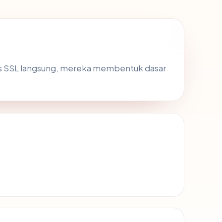
us SSL langsung, mereka membentuk dasar