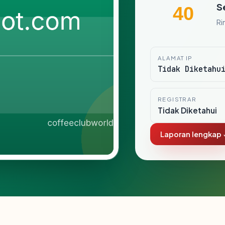
S
40
Ri
ALAMAT IP
Tidak Diketahu
REGISTRAR
Tidak Diketahui
Laporan lengkap 