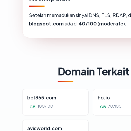
Setelah memadukan sinyal DNS, TLS, RDAP, d
blogspot.com
ada di
40/100
(
moderate
).
Domain Terkait
bet365.com
ho.io
100/100
70/100
GB
GB
avisworld.com