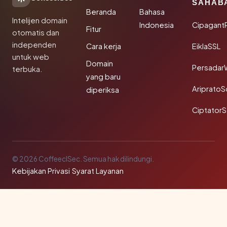
SAHAB
Beranda
Bahasa
Intelijen domain
Indonesia
Cipagant
Fitur
otomatis dan
independen
Cara kerja
EiklaSSL
untuk web
Domain
Persadar
terbuka.
yang baru
Ariprato
diperiksa
Ciptator
© 2026 CoffeeclSec. Semua hak dilindungi.
Kebijakan Privasi
·
Syarat Layanan