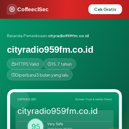
CoffeeclSec
Cek Gratis
Beranda
›
Pemeriksaan
›
cityradio959fm.co.id
cityradio959fm.co.id
HTTPS Valid
15.7 tahun
Diperbarui
3 bulan yang lalu