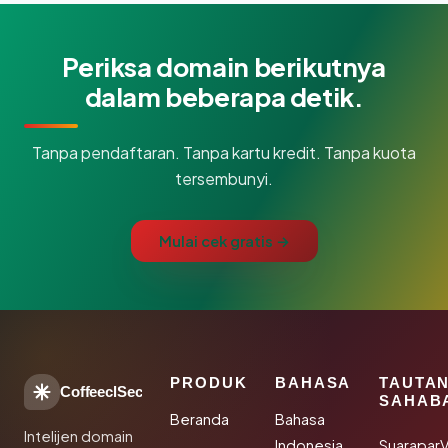
Periksa domain berikutnya
dalam beberapa detik.
Tanpa pendaftaran. Tanpa kartu kredit. Tanpa kuota
tersembunyi.
Mulai cek gratis →
PRODUK
BAHASA
TAUTA
CoffeeclSec
SAHAB
Beranda
Bahasa
Intelijen domain
Indonesia
SuaraparV