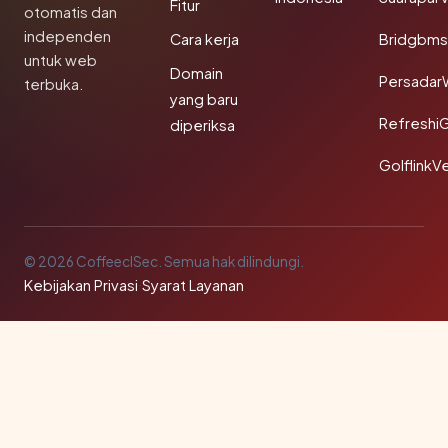
Fitur
otomatis dan
independen
Cara kerja
Bridgbms
untuk web
Domain
Persadar
terbuka.
yang baru
Refreshi
diperiksa
GolflinkVe
© 2026 CoffeeclSec. Semua hak dilindungi.
Kebijakan Privasi
·
Syarat Layanan