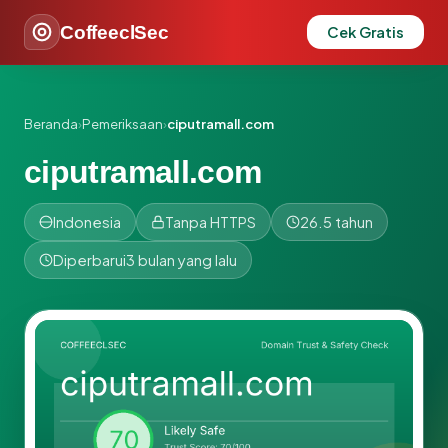
CoffeeclSec
Cek Gratis
Beranda
›
Pemeriksaan
›
ciputramall.com
ciputramall.com
Indonesia
Tanpa HTTPS
26.5 tahun
Diperbarui
3 bulan yang lalu