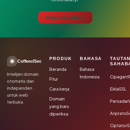
Mulai cek gratis →
PRODUK
BAHASA
TAUTA
CoffeeclSec
SAHAB
Beranda
Bahasa
Intelijen domain
Indonesia
Cipagant
Fitur
otomatis dan
independen
Cara kerja
EiklaSSL
untuk web
Domain
Persadar
terbuka.
yang baru
Ariprato
diperiksa
Ciptator