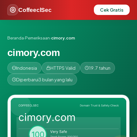
CoffeeclSec
Cek Gratis
Beranda
›
Pemeriksaan
›
cimory.com
cimory.com
Indonesia
HTTPS Valid
19.7 tahun
Diperbarui
3 bulan yang lalu