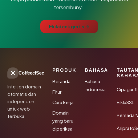
tersembunyi.
Mulai cek gratis →
PRODUK
BAHASA
TAUTA
CoffeeclSec
SAHAB
Beranda
Bahasa
Intelijen domain
Indonesia
Cipagant
Fitur
otomatis dan
independen
Cara kerja
EiklaSSL
untuk web
Domain
Persadar
terbuka.
yang baru
Ariprato
diperiksa