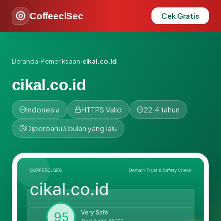
CoffeeclSec
Cek Gratis
Beranda
›
Pemeriksaan
›
cikal.co.id
cikal.co.id
Indonesia
HTTPS Valid
22.4 tahun
Diperbarui
3 bulan yang lalu