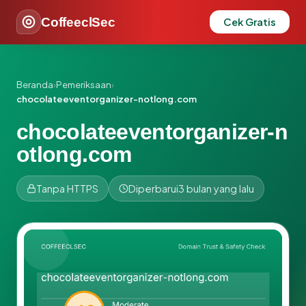
CoffeeclSec
Cek Gratis
Beranda
›
Pemeriksaan
›
chocolateeventorganizer-notlong.com
chocolateeventorganizer-n
otlong.com
Tanpa HTTPS
Diperbarui
3 bulan yang lalu