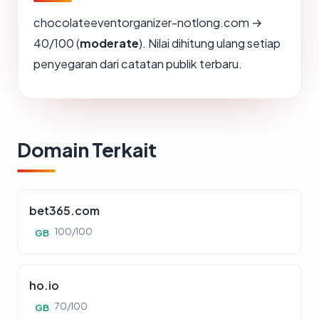
chocolateeventorganizer-notlong.com →
40/100 (
moderate
). Nilai dihitung ulang setiap
penyegaran dari catatan publik terbaru.
Domain Terkait
bet365.com
100/100
GB
ho.io
70/100
GB