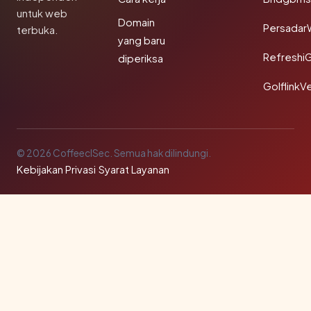
untuk web
Domain
Persadar
terbuka.
yang baru
Refreshi
diperiksa
GolflinkVe
© 2026 CoffeeclSec. Semua hak dilindungi.
Kebijakan Privasi
·
Syarat Layanan