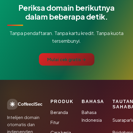
Periksa domain berikutnya
dalam beberapa detik.
Tanpa pendaftaran. Tanpa kartu kredit. Tanpa kuota
tersembunyi.
Mulai cek gratis →
PRODUK
BAHASA
TAUTA
CoffeeclSec
SAHAB
Beranda
Bahasa
Intelijen domain
Indonesia
SuaraparV
Fitur
otomatis dan
independen
Cara kerja
Bridgbms