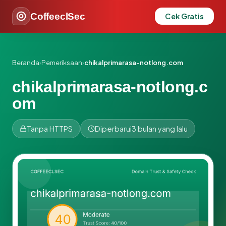
CoffeeclSec
Cek Gratis
Beranda
›
Pemeriksaan
›
chikalprimarasa-notlong.com
chikalprimarasa-notlong.c
om
Tanpa HTTPS
Diperbarui
3 bulan yang lalu