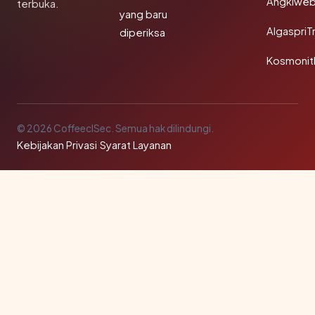
Angklwe
terbuka.
yang baru
AlgaspriT
diperiksa
Kosmonit
© 2026 CoffeeclSec. Semua hak dilindungi.
Kebijakan Privasi
·
Syarat Layanan