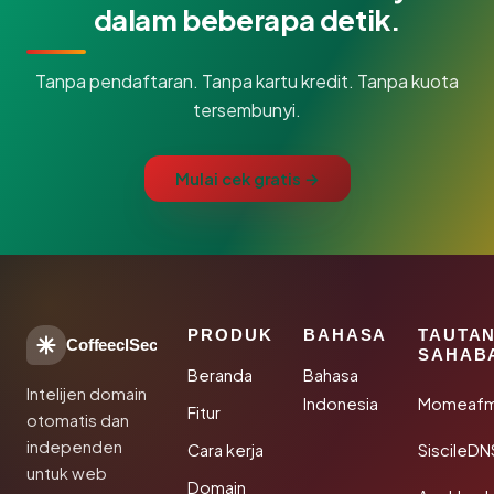
dalam beberapa detik.
Tanpa pendaftaran. Tanpa kartu kredit. Tanpa kuota
tersembunyi.
Mulai cek gratis →
PRODUK
BAHASA
TAUTA
CoffeeclSec
SAHAB
Beranda
Bahasa
Intelijen domain
Indonesia
Momeafm
Fitur
otomatis dan
independen
Cara kerja
SiscileDN
untuk web
Domain