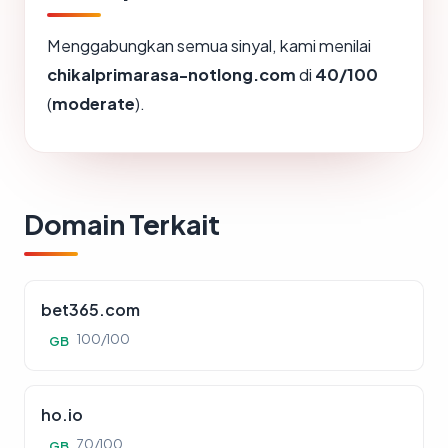
Menggabungkan semua sinyal, kami menilai
chikalprimarasa-notlong.com
di
40/100
(
moderate
).
Domain Terkait
bet365.com
100/100
GB
ho.io
70/100
GB