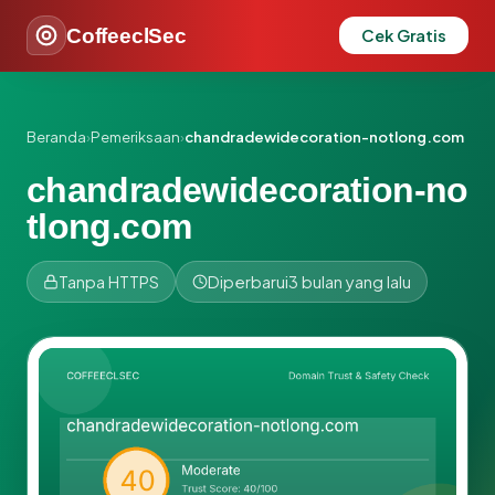
CoffeeclSec
Cek Gratis
Beranda
›
Pemeriksaan
›
chandradewidecoration-notlong.com
chandradewidecoration-no
tlong.com
Tanpa HTTPS
Diperbarui
3 bulan yang lalu