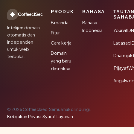
PRODUK
BAHASA
TAUTA
CoffeeclSec
SAHAB
Beranda
Bahasa
Intelijen domain
Indonesia
YourvillD
Fitur
otomatis dan
independen
Cara kerja
Lacasadi
untuk web
Domain
Dharmjak
terbuka.
yang baru
TrijayafW
diperiksa
Angklwe
© 2026 CoffeeclSec. Semua hak dilindungi.
Kebijakan Privasi
·
Syarat Layanan