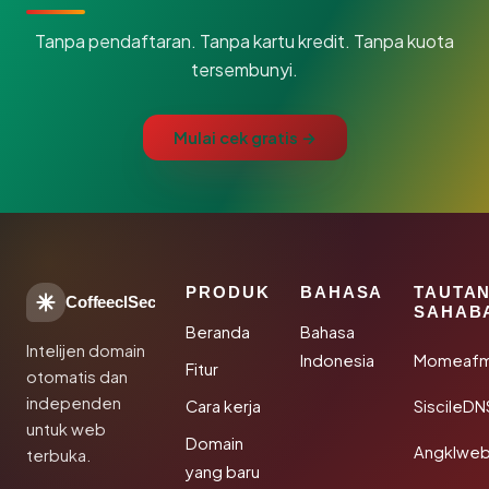
Tanpa pendaftaran. Tanpa kartu kredit. Tanpa kuota
tersembunyi.
Mulai cek gratis →
PRODUK
BAHASA
TAUTA
CoffeeclSec
SAHAB
Beranda
Bahasa
Intelijen domain
Indonesia
Momeafm
Fitur
otomatis dan
independen
Cara kerja
SiscileDN
untuk web
Domain
Angklwe
terbuka.
yang baru