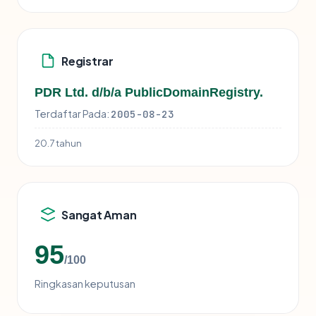
Registrar
PDR Ltd. d/b/a PublicDomainRegistry.
Terdaftar Pada:
2005-08-23
20.7 tahun
Sangat Aman
95
/100
Ringkasan keputusan