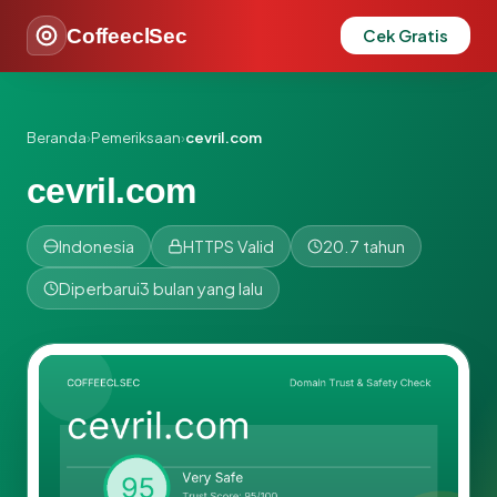
CoffeeclSec
Cek Gratis
Beranda
›
Pemeriksaan
›
cevril.com
cevril.com
Indonesia
HTTPS Valid
20.7 tahun
Diperbarui
3 bulan yang lalu