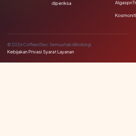
AlgaspriT
diperiksa
Kosmonit
© 2026 CoffeeclSec. Semua hak dilindungi.
Kebijakan Privasi
·
Syarat Layanan