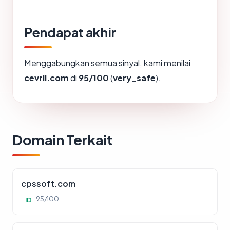
Pendapat akhir
Menggabungkan semua sinyal, kami menilai
cevril.com
di
95/100
(
very_safe
).
Domain Terkait
cpssoft.com
95/100
ID