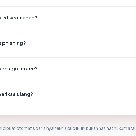
klist keamanan?
 phishing?
okdesign-co.cc?
eriksa ulang?
i dibuat otomatis dari sinyal teknis publik. Ini bukan nasihat hukum atau