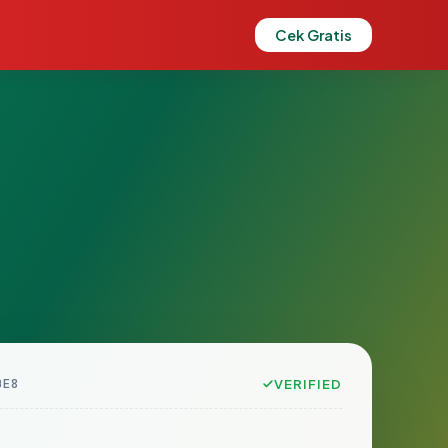
Cek Gratis
BE8
VERIFIED