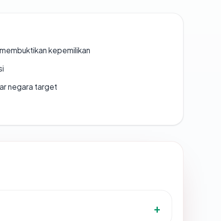
ak membuktikan kepemilikan
si
uar negara target