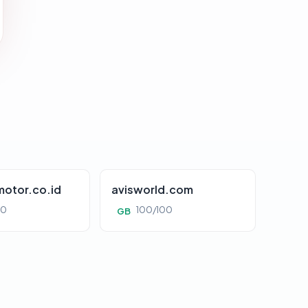
otor.co.id
avisworld.com
00
100/100
GB