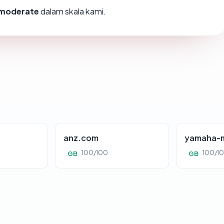
moderate
dalam skala kami.
anz.com
yamaha-m
100/100
100/1
GB
GB