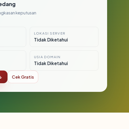
edang
ngkasan keputusan
LOKASI SERVER
i
Tidak Diketahui
USIA DOMAIN
Tidak Diketahui
↓
Cek Gratis