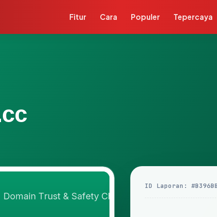
Fitur
Cara
Populer
Tepercaya
.cc
ID Laporan: #B396B