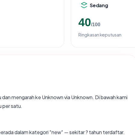
Sedang
40
/100
Ringkasan keputusan
u dan mengarah ke Unknown via Unknown. Di bawah kami
u per satu.
erada dalam kategori "new" — sekitar ? tahun terdaftar.