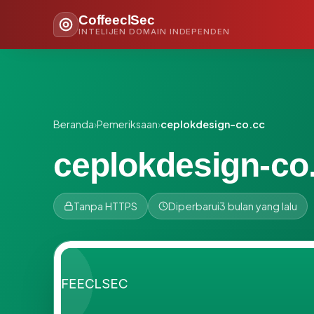
CoffeeclSec
INTELIJEN DOMAIN INDEPENDEN
Beranda
›
Pemeriksaan
›
ceplokdesign-co.cc
ceplokdesign-co
Tanpa HTTPS
Diperbarui
3 bulan yang lalu