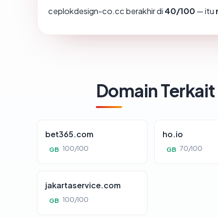
ceplokdesign-co.cc berakhir di
40/100
— itu
Domain Terkait
bet365.com
ho.io
100/100
70/100
GB
GB
jakartaservice.com
100/100
GB