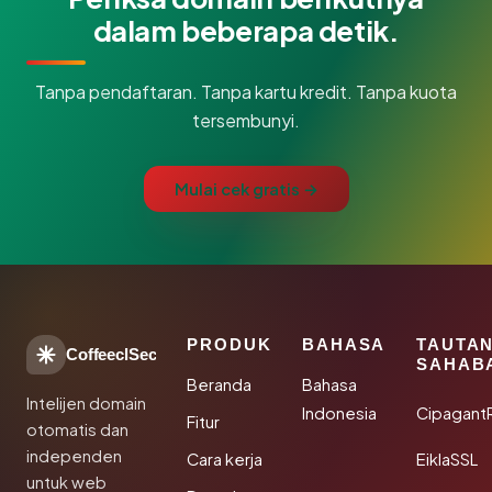
dalam beberapa detik.
Tanpa pendaftaran. Tanpa kartu kredit. Tanpa kuota
tersembunyi.
Mulai cek gratis →
PRODUK
BAHASA
TAUTA
CoffeeclSec
SAHAB
Beranda
Bahasa
Intelijen domain
Indonesia
Cipagant
Fitur
otomatis dan
independen
Cara kerja
EiklaSSL
untuk web