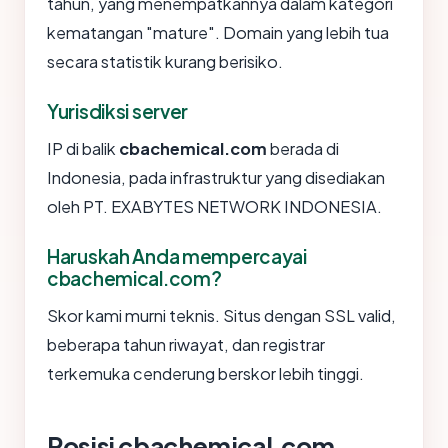
tahun, yang menempatkannya dalam kategori
kematangan "mature". Domain yang lebih tua
secara statistik kurang berisiko.
Yurisdiksi server
IP di balik
cbachemical.com
berada di
Indonesia, pada infrastruktur yang disediakan
oleh PT. EXABYTES NETWORK INDONESIA.
Haruskah Anda mempercayai
cbachemical.com?
Skor kami murni teknis. Situs dengan SSL valid,
beberapa tahun riwayat, dan registrar
terkemuka cenderung berskor lebih tinggi.
Posisi cbachemical.com