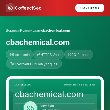
CoffeeclSec
Cek Gratis
Beranda
›
Pemeriksaan
›
cbachemical.com
cbachemical.com
Indonesia
HTTPS Valid
20.2 tahun
Diperbarui
3 bulan yang lalu