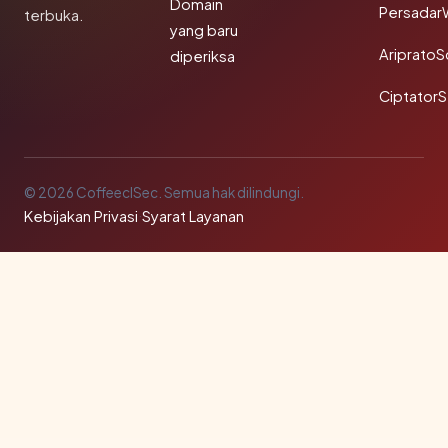
Domain
Persadar
terbuka.
yang baru
Ariprato
diperiksa
Ciptator
© 2026 CoffeeclSec. Semua hak dilindungi.
Kebijakan Privasi
·
Syarat Layanan